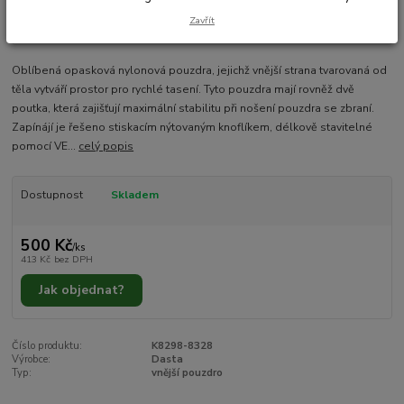
Zavřít
Oblíbená opasková nylonová pouzdra, jejichž vnější strana tvarovaná od
těla vytváří prostor pro rychlé tasení. Tyto pouzdra mají rovněž dvě
poutka, která zajišťují maximální stabilitu při nošení pouzdra se zbraní.
Zapínájí je řešeno stiskacím nýtovaným knoflíkem, délkově stavitelné
pomocí VE...
celý popis
Dostupnost
Skladem
500 Kč
/
ks
413 Kč
bez DPH
Jak objednat?
Číslo produktu:
K8298-8328
Výrobce:
Dasta
Typ:
vnější pouzdro