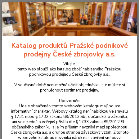
+420 225 375 800
Menu
Hledat
Katalog produktů Pražské podnikové
Úvod
Pouzdra, kufry na zbraně a batohy
Látková pouzdra
Pouzdra
na krátké zbraně
Vnější nylonové pouzdro DASTA pro CZ P-10F/SC, CZ P-
prodejny České zbrojovky a.s.
09, CZ 75/85, CZ 75 SP-01, Glock 17, Sig P-226 model 206-2 LEVÉ
Vítejte,
Vnější nylonové pouzdro DASTA
tento web slouží jako katalog zboží nabízeného Pražskou
podnikovou prodejnou České zbrojovky a.s..
pro CZ P-10F/SC, CZ P-09, CZ
V současné době není možné učinit objednávku, ale můžete si
75/85, CZ 75 SP-01, Glock 17, Sig
prohlédnout sortiment prodejny.
P-226 model 206-2 LEVÉ
Upozornění
Údaje obsažené v tomto webovém katalogu mají pouze
informativní charakter. Webový katalog není nabídkou ve smyslu
§ 1731 nebo § 1732 zákona 89/2012 Sb., občanského zákoníku,
ani se nejedná o veřejný příslib dle § 1733 zákona 89/2012 Sb.,
občanského zákoníku, a jejím přijetím nevzniká mezi společností
Česká zbrojovka a.s. a druhou stranou závazkový vztah. Z tohoto
webového katalogu nevzniká nárok na uzavření smlouvy.