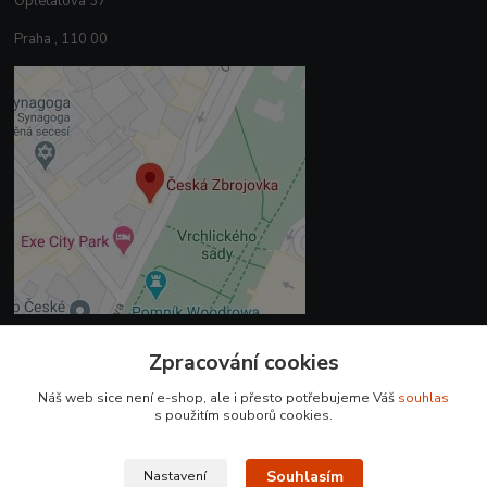
Opletalova 37
Praha , 110 00
Zpracování cookies
Kontakty
Náš web sice není e-shop, ale i přesto potřebujeme Váš
souhlas
+420 225 375 800
s použitím souborů cookies.
prodejna.praha@czub.cz
Souhlasím
Nastavení