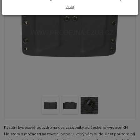
Zavřít
Kvalitní kydexové pouzdro na dva zásobníky od českého výrobce RH
Holsters s možností nastavení odporu, který vám bude klást pouzdro při