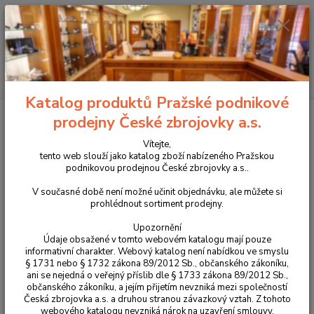
+420 225 375 800
Menu
Hledat
Katalog produktů Pražské podnikové
Úvod
Pouzdra, kufry na zbraně a batohy
Kydexová pouzdra
prodejny České zbrojovky a.s.
Zásobníková pouzdra
Vnější kydexové pouzdro na dva zásobníky pro CZ P-
10F v ráži .45ACP
Vítejte,
tento web slouží jako katalog zboží nabízeného Pražskou
Vnější kydexové pouzdro na dva
podnikovou prodejnou České zbrojovky a.s..
zásobníky pro CZ P-10F v ráži
V současné době není možné učinit objednávku, ale můžete si
prohlédnout sortiment prodejny.
.45ACP
Upozornění
Údaje obsažené v tomto webovém katalogu mají pouze
informativní charakter. Webový katalog není nabídkou ve smyslu
§ 1731 nebo § 1732 zákona 89/2012 Sb., občanského zákoníku,
ani se nejedná o veřejný příslib dle § 1733 zákona 89/2012 Sb.,
občanského zákoníku, a jejím přijetím nevzniká mezi společností
Česká zbrojovka a.s. a druhou stranou závazkový vztah. Z tohoto
webového katalogu nevzniká nárok na uzavření smlouvy.