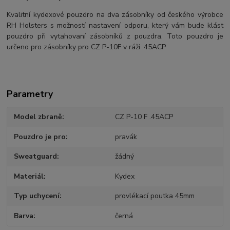
Kvalitní kydexové pouzdro na dva zásobníky od českého výrobce
RH Holsters s možností nastavení odporu, který vám bude klást
pouzdro při vytahovaní zásobníků z pouzdra. Toto pouzdro je
určeno pro zásobníky pro CZ P-10F v ráži .45ACP
Parametry
Model zbraně
CZ P-10 F .45ACP
Pouzdro je pro
pravák
Sweatguard
žádný
Materiál
Kydex
Typ uchycení
provlékací poutka 45mm
Barva
černá