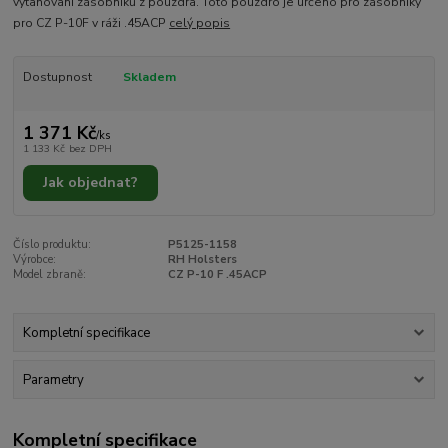
vytahovaní zásobníků z pouzdra. Toto pouzdro je určeno pro zásobníky
pro CZ P-10F v ráži .45ACP
celý popis
Dostupnost
Skladem
1 371 Kč
/
ks
1 133 Kč
bez DPH
Jak objednat?
Číslo produktu:
P5125-1158
Výrobce:
RH Holsters
Model zbraně:
CZ P-10 F .45ACP
Kompletní specifikace
Parametry
Kompletní specifikace