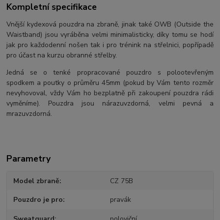
Kompletní specifikace
Vnější kydexová pouzdra na zbraně, jinak také OWB (Outside the
Waistband) jsou vyráběna velmi minimalisticky, díky tomu se hodí
jak pro každodenní nošen tak i pro trénink na střelnici, popřípadě
pro účast na kurzu obranné střelby.
Jedná se o tenké propracované pouzdro s polootevřeným
spodkem a poutky o průměru 45mm (pokud by Vám tento rozměr
nevyhovoval, vždy Vám ho bezplatně při zakoupení pouzdra rádi
vyměníme). Pouzdra jsou nárazuvzdorná, velmi pevná a
mrazuvzdorná.
Parametry
Model zbraně
CZ 75B
Pouzdro je pro
pravák
Sweatguard
poloviční