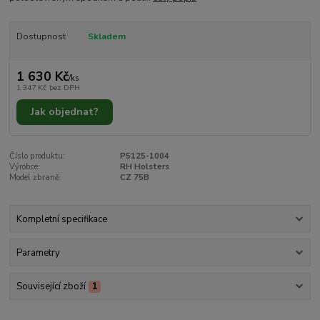
Dostupnost
Skladem
1 630 Kč
/
ks
1 347 Kč
bez DPH
Jak objednat?
Číslo produktu:
P5125-1004
Výrobce:
RH Holsters
Model zbraně:
CZ 75B
Kompletní specifikace
Parametry
Související zboží
1