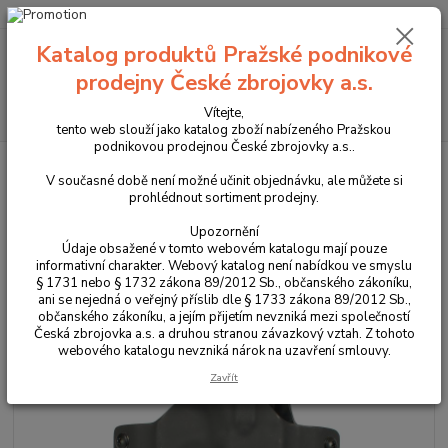
+420 225 375 800
Katalog produktů Pražské podnikové
Menu
prodejny České zbrojovky a.s.
Hledat
Vítejte,
tento web slouží jako katalog zboží nabízeného Pražskou
podnikovou prodejnou České zbrojovky a.s..
Úvod
Pouzdra, kufry na zbraně a batohy
Kydexová pouzdra
OWB-
vnější pouzdra
Vnější kydexové pouzdro OWB pro CZ 75B Omega PRAVÉ
V současné době není možné učinit objednávku, ale můžete si
prohlédnout sortiment prodejny.
Vnější kydexové pouzdro OWB
Upozornění
pro CZ 75B Omega PRAVÉ
Údaje obsažené v tomto webovém katalogu mají pouze
informativní charakter. Webový katalog není nabídkou ve smyslu
§ 1731 nebo § 1732 zákona 89/2012 Sb., občanského zákoníku,
ani se nejedná o veřejný příslib dle § 1733 zákona 89/2012 Sb.,
občanského zákoníku, a jejím přijetím nevzniká mezi společností
Česká zbrojovka a.s. a druhou stranou závazkový vztah. Z tohoto
webového katalogu nevzniká nárok na uzavření smlouvy.
Zavřít