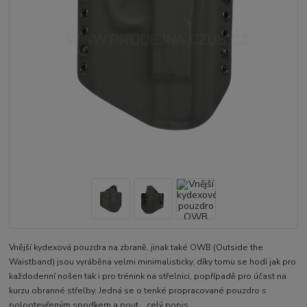
Vnější kydexová pouzdra na zbraně, jinak také OWB (Outside the
Waistband) jsou vyráběna velmi minimalisticky, díky tomu se hodí jak pro
každodenní nošen tak i pro trénink na střelnici, popřípadě pro účast na
kurzu obranné střelby. Jedná se o tenké propracované pouzdro s
polootevřeným spodkem a pout...
celý popis