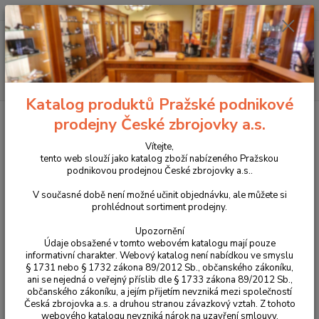
+420 225 375 800
Menu
Hledat
Katalog produktů Pražské podnikové
Úvod
Příslušenství, doplňky a náhradní díly
Pro pistole
Náhradní díly
prodejny České zbrojovky a.s.
CZ P-07 / CZ P-09
Tyčka bicí pružiny pro CZ P-07 a CZ P-09 díl č.: 26
Vítejte,
Tyčka bicí pružiny pro CZ P-07 a
tento web slouží jako katalog zboží nabízeného Pražskou
podnikovou prodejnou České zbrojovky a.s..
CZ P-09 díl č.: 26
V současné době není možné učinit objednávku, ale můžete si
prohlédnout sortiment prodejny.
Upozornění
Údaje obsažené v tomto webovém katalogu mají pouze
informativní charakter. Webový katalog není nabídkou ve smyslu
§ 1731 nebo § 1732 zákona 89/2012 Sb., občanského zákoníku,
ani se nejedná o veřejný příslib dle § 1733 zákona 89/2012 Sb.,
občanského zákoníku, a jejím přijetím nevzniká mezi společností
Česká zbrojovka a.s. a druhou stranou závazkový vztah. Z tohoto
webového katalogu nevzniká nárok na uzavření smlouvy.