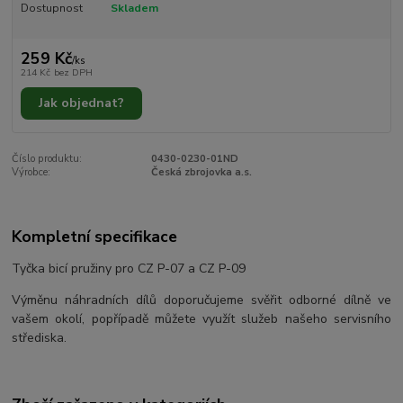
Dostupnost
Skladem
259 Kč
/
ks
214 Kč
bez DPH
Jak objednat?
Číslo produktu:
0430-0230-01ND
Výrobce:
Česká zbrojovka a.s.
Kompletní specifikace
Tyčka bicí pružiny pro CZ P-07 a CZ P-09
Výměnu náhradních dílů doporučujeme svěřit odborné dílně ve
vašem okolí, popřípadě můžete využít služeb našeho servisního
střediska.