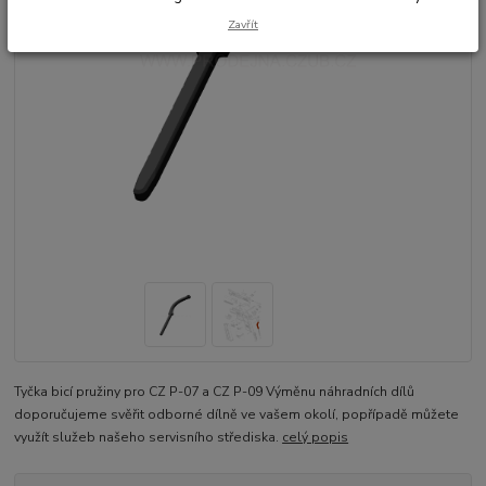
Zavřít
Tyčka bicí pružiny pro CZ P-07 a CZ P-09 Výměnu náhradních dílů
doporučujeme svěřit odborné dílně ve vašem okolí, popřípadě můžete
využít služeb našeho servisního střediska.
celý popis