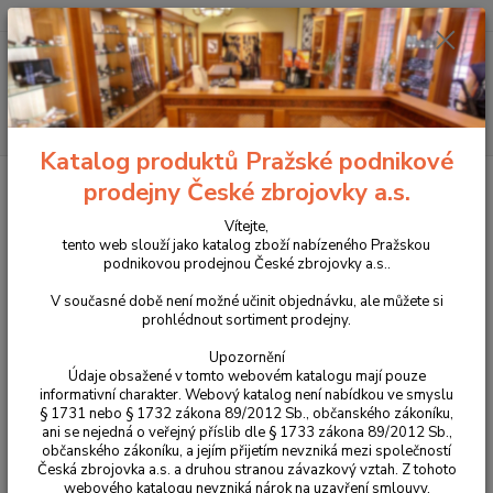
+420 225 375 800
Menu
Hledat
Katalog produktů Pražské podnikové
Úvod
Obranné prostředky
Teleskopické obušky
Teleskopický obušek
prodejny České zbrojovky a.s.
ESP kalený, černý 21"
Vítejte,
Teleskopický obušek ESP kalený,
tento web slouží jako katalog zboží nabízeného Pražskou
podnikovou prodejnou České zbrojovky a.s..
černý 21"
V současné době není možné učinit objednávku, ale můžete si
prohlédnout sortiment prodejny.
Upozornění
Údaje obsažené v tomto webovém katalogu mají pouze
informativní charakter. Webový katalog není nabídkou ve smyslu
§ 1731 nebo § 1732 zákona 89/2012 Sb., občanského zákoníku,
ani se nejedná o veřejný příslib dle § 1733 zákona 89/2012 Sb.,
občanského zákoníku, a jejím přijetím nevzniká mezi společností
Česká zbrojovka a.s. a druhou stranou závazkový vztah. Z tohoto
webového katalogu nevzniká nárok na uzavření smlouvy.