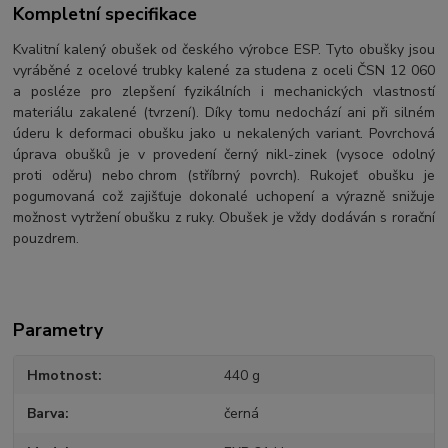
Kompletní specifikace
Kvalitní kalený obušek od českého výrobce ESP. Tyto obušky jsou
vyráběné z ocelové trubky kalené za studena z oceli ČSN 12 060
a posléze pro zlepšení fyzikálních i mechanických vlastností
materiálu zakalené (tvrzení). Díky tomu nedochází ani při silném
úderu k deformaci obušku jako u nekalených variant.
Povrchová
úprava obušků je v provedení černý nikl-zinek (vysoce odolný
proti oděru) nebo chrom (stříbrný povrch). Rukojeť obušku je
pogumovaná což zajišťuje dokonalé uchopení a výrazně snižuje
možnost vytržení obušku z ruky. Obušek je vždy dodáván s rorační
pouzdrem.
Parametry
Hmotnost
440 g
Barva
černá