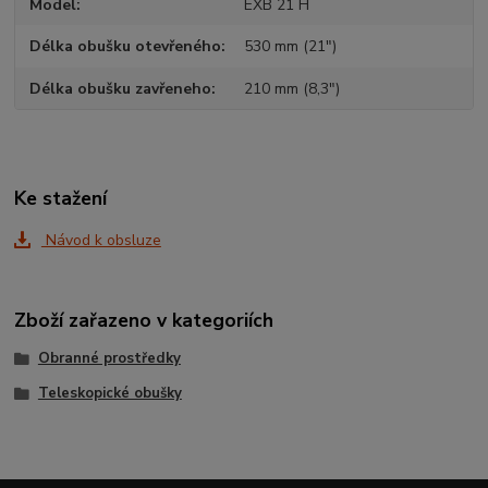
Model
EXB 21 H
Délka obušku otevřeného
530 mm (21")
Délka obušku zavřeneho
210 mm (8,3")
Ke stažení
Návod k obsluze
Zboží zařazeno v kategoriích
Obranné prostředky
Teleskopické obušky