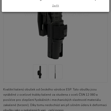
Zavřít
Kvalitní kalený obušek od českého výrobce ESP. Tyto obušky jsou
vyráběné z ocelové trubky kalené za studena z oceli ČSN 12 060 a
posléze pro zlepšení fyzikálních i mechanických vlastností materiálu
zakalené (tvrzení). Díky tomu nedochází ani při silném úderu k deformaci
obušku jako u nekalených vari...
celý popis