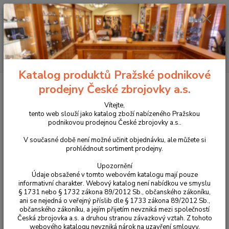
+420 225 375 800
Menu
Hledat
Katalog produktů Pražské podnikové
Úvod
Obranné prostředky
Teleskopické obušky
Teleskopický obušek
prodejny České zbrojovky a.s.
ESP kalený, černý 16"
Vítejte,
Teleskopický obušek ESP kalený,
tento web slouží jako katalog zboží nabízeného Pražskou
podnikovou prodejnou České zbrojovky a.s..
černý 16"
V současné době není možné učinit objednávku, ale můžete si
prohlédnout sortiment prodejny.
Upozornění
Údaje obsažené v tomto webovém katalogu mají pouze
informativní charakter. Webový katalog není nabídkou ve smyslu
§ 1731 nebo § 1732 zákona 89/2012 Sb., občanského zákoníku,
ani se nejedná o veřejný příslib dle § 1733 zákona 89/2012 Sb.,
občanského zákoníku, a jejím přijetím nevzniká mezi společností
Česká zbrojovka a.s. a druhou stranou závazkový vztah. Z tohoto
webového katalogu nevzniká nárok na uzavření smlouvy.