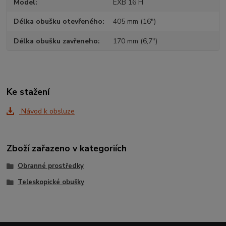
Model
EXB 16 H
Délka obušku otevřeného
405 mm (16")
Délka obušku zavřeneho
170 mm (6,7")
Ke stažení
Návod k obsluze
Zboží zařazeno v kategoriích
Obranné prostředky
Teleskopické obušky