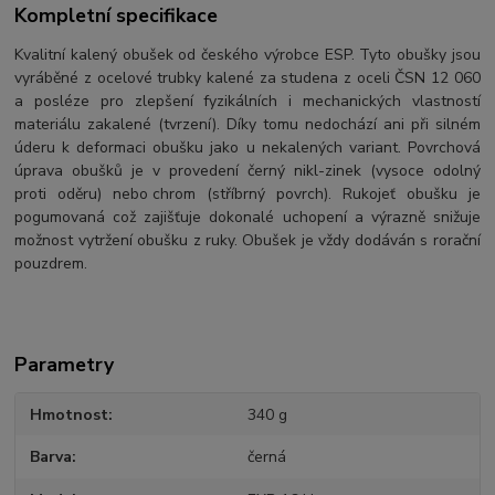
Kompletní specifikace
Kvalitní kalený obušek od českého výrobce ESP. Tyto obušky jsou
vyráběné z ocelové trubky kalené za studena z oceli ČSN 12 060
a posléze pro zlepšení fyzikálních i mechanických vlastností
materiálu zakalené (tvrzení). Díky tomu nedochází ani při silném
úderu k deformaci obušku jako u nekalených variant.
Povrchová
úprava obušků je v provedení černý nikl-zinek (vysoce odolný
proti oděru) nebo chrom (stříbrný povrch). Rukojeť obušku je
pogumovaná což zajišťuje dokonalé uchopení a výrazně snižuje
možnost vytržení obušku z ruky. Obušek je vždy dodáván s rorační
pouzdrem.
Parametry
Hmotnost
340 g
Barva
černá