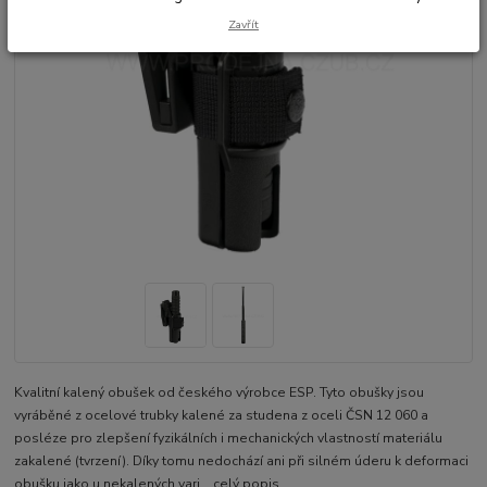
Zavřít
Kvalitní kalený obušek od českého výrobce ESP. Tyto obušky jsou
vyráběné z ocelové trubky kalené za studena z oceli ČSN 12 060 a
posléze pro zlepšení fyzikálních i mechanických vlastností materiálu
zakalené (tvrzení). Díky tomu nedochází ani při silném úderu k deformaci
obušku jako u nekalených vari...
celý popis