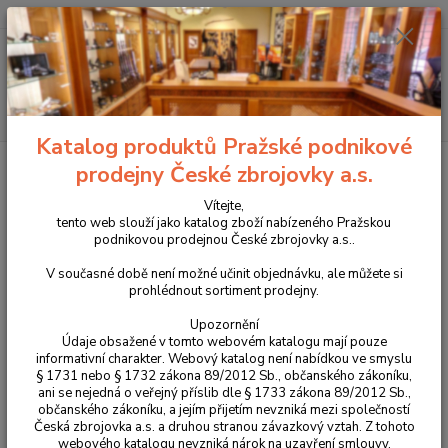
+420 225 375 800
Menu
Hledat
Katalog produktů Pražské podnikové
Úvod
Střelecké terče a záslepky
Střelecký terč č.24 (nekrytě ležící figura)
prodejny České zbrojovky a.s.
Střelecký terč č.24 (nekrytě ležící
Vítejte,
tento web slouží jako katalog zboží nabízeného Pražskou
figura)
podnikovou prodejnou České zbrojovky a.s..
V současné době není možné učinit objednávku, ale můžete si
prohlédnout sortiment prodejny.
Upozornění
Údaje obsažené v tomto webovém katalogu mají pouze
informativní charakter. Webový katalog není nabídkou ve smyslu
§ 1731 nebo § 1732 zákona 89/2012 Sb., občanského zákoníku,
ani se nejedná o veřejný příslib dle § 1733 zákona 89/2012 Sb.,
občanského zákoníku, a jejím přijetím nevzniká mezi společností
Česká zbrojovka a.s. a druhou stranou závazkový vztah. Z tohoto
webového katalogu nevzniká nárok na uzavření smlouvy.