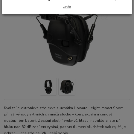
Zavřít
Kvalitní elektronická střelecká sluchátka Howard Leight Impact Sport
přináší výhody aktivních chráničů sluchu v kompaktním a cenově
dostupném balení. Zesilují okolní zvuky vč. hlasu instruktora, ale při
hluku nad 82 dB zesílení vypíná, pasivní tlumení sluchátek pak zajišťuje
ochranu ucha střelce. Vh...
celý popis