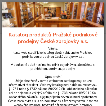
+420 225 375 800
Menu
Hledat
Katalog produktů Pražské podnikové
Úvod
Ochranné prostředky
Střelecká sluchátka Howard Leight Impact
prodejny České zbrojovky a.s.
Sport - černá
Vítejte,
Střelecká sluchátka Howard
tento web slouží jako katalog zboží nabízeného Pražskou
podnikovou prodejnou České zbrojovky a.s..
Leight Impact Sport - černá
V současné době není možné učinit objednávku, ale můžete si
prohlédnout sortiment prodejny.
Upozornění
Údaje obsažené v tomto webovém katalogu mají pouze
informativní charakter. Webový katalog není nabídkou ve smyslu
§ 1731 nebo § 1732 zákona 89/2012 Sb., občanského zákoníku,
ani se nejedná o veřejný příslib dle § 1733 zákona 89/2012 Sb.,
občanského zákoníku, a jejím přijetím nevzniká mezi společností
Česká zbrojovka a.s. a druhou stranou závazkový vztah. Z tohoto
webového katalogu nevzniká nárok na uzavření smlouvy.