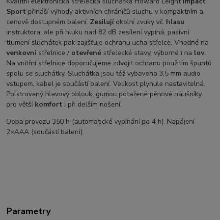
Kvalitní elektronická střelecká sluchátka Howard Leight
Impact
Sport
přináší výhody aktivních chráničů sluchu v kompaktním a
cenově dostupném balení.
Zesilují
okolní zvuky vč.
hlasu
instruktora, ale při hluku nad 82 dB zesílení vypíná, pasivní
tlumení sluchátek pak zajišťuje ochranu ucha střelce. Vhodné na
venkovní
střelnice /
otevřené
střelecké stavy, výborné i na
lov
.
Na vnitřní střelnice doporučujeme zdvojit ochranu použitím špuntů
spolu se sluchátky. Sluchátka jsou též vybavena 3,5 mm audio
vstupem, kabel je součástí balení. Velikost plynule nastavitelná.
Polstrovaný hlavový oblouk, gumou potažené pěnové náušníky
pro větší
komfort
i při delším nošení.
Doba provozu 350 h (automatické vypínání po 4 h). Napájení
2×AAA (součástí balení).
Parametry