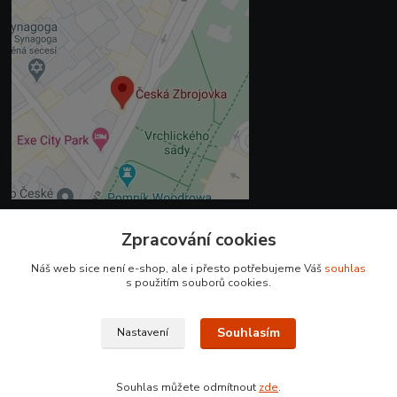
Zpracování cookies
Kontakty
Náš web sice není e-shop, ale i přesto potřebujeme Váš
souhlas
+420 225 375 800
s použitím souborů cookies.
prodejna.praha@czub.cz
Souhlasím
Nastavení
Souhlas můžete odmítnout
zde
.