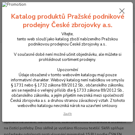
+420 225 375 800
Katalog produktů Pražské podnikové
Menu
prodejny České zbrojovky a.s.
Hledat
Vítejte,
tento web slouží jako katalog zboží nabízeného Pražskou
podnikovou prodejnou České zbrojovky a.s..
Úvod
Trezory na zbraně
Skříň na zbraně ZSL 5 M
V současné době není možné učinit objednávku, ale můžete si
prohlédnout sortiment prodejny.
Skříň na zbraně ZSL 5 M
Upozornění
Údaje obsažené v tomto webovém katalogu mají pouze
informativní charakter. Webový katalog není nabídkou ve smyslu
§ 1731 nebo § 1732 zákona 89/2012 Sb., občanského zákoníku,
ani se nejedná o veřejný příslib dle § 1733 zákona 89/2012 Sb.,
občanského zákoníku, a jejím přijetím nevzniká mezi společností
Česká zbrojovka a.s. a druhou stranou závazkový vztah. Z tohoto
webového katalogu nevzniká nárok na uzavření smlouvy.
Zavřít
Skříň je určena k uložení až pěti dlouhých zbraní. Je vybavena pěnovými
opěrami na zbraně, samostanou, uzamykatelnou schránkou a držákem
na čistící potřeby. Dno skříně je vystláno filcovou textilií. Skříň splňuje
požadavky odolnosti proti vloupání minimálně 15 RU podle ČSN EN