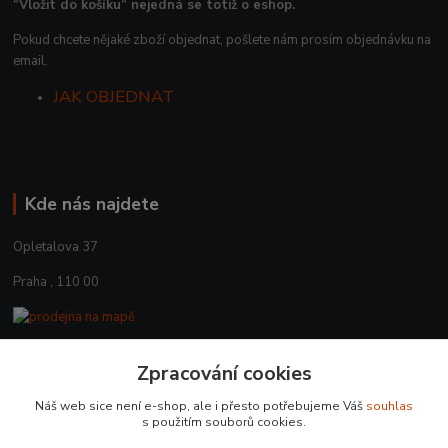
“Vložit do košíku“ nejedná se totiž o eshop.
Pokud chcete nějaké zboží objednat, pošlete nám prosím objednávku na
email.
JAK OBJEDNAT
Kde nás najdete
Opletalova 37
Praha , 110 00
Zpracování cookies
Kontakty
Náš web sice není e-shop, ale i přesto potřebujeme Váš
souhlas
+420 225 375 800
s použitím souborů cookies.