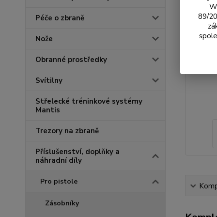
We
89/20
Péče o zbraně
zá
spole
Nože
Obranné prostředky
Svítilny
Střelecké tréninkové systémy
Mantis
Trezory na zbraně
Příslušenství, doplňky a
náhradní díly
Pro pistole
Kompl
Zásobníky