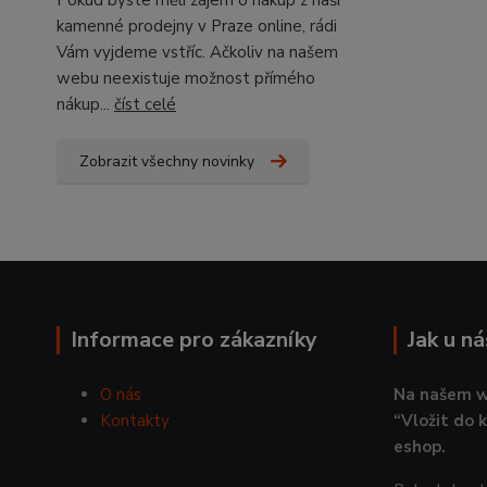
Pokud byste měli zájem o nákup z naší
kamenné prodejny v Praze online, rádi
Vám vyjdeme vstříc. Ačkoliv na našem
webu neexistuje možnost přímého
nákup...
číst celé
Zobrazit všechny novinky
Informace pro zákazníky
Jak u n
O nás
Na našem w
Kontakty
“Vložit do 
eshop.