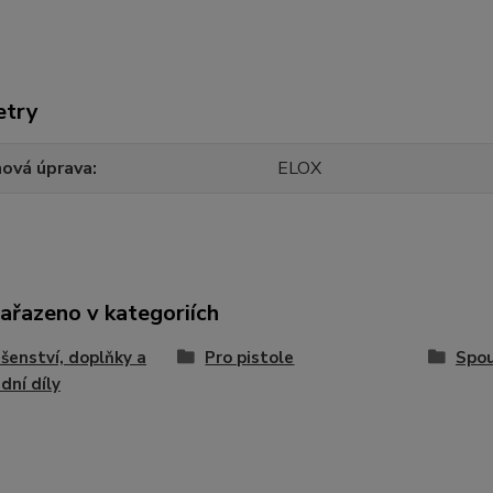
etry
hová úprava
ELOX
zařazeno v kategoriích
ušenství, doplňky a
Pro pistole
Spo
dní díly