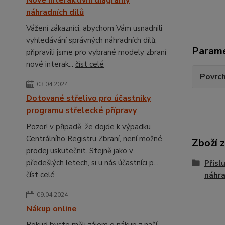
Nové interaktivní diagramy
náhradních dílů
Vážení zákazníci, abychom Vám usnadnili
vyhledávání správných náhradních dílů,
Param
připravili jsme pro vybrané modely zbraní
nové interak...
číst celé
Povrc
03.04.2024
Dotované střelivo pro účastníky
programu střelecké přípravy
Pozor! v připadě, že dojde k výpadku
Centrálního Registru Zbraní, není možné
Zboží 
prodej uskutečnit. Stejně jako v
předešlých letech, si u nás účastníci p...
Přísl
číst celé
náhra
09.04.2024
Nákup online