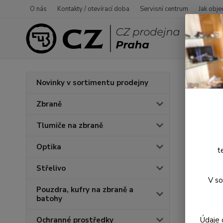
O nás
Kontakty / otevírací doba
Servisní centrum
Jak obje
Úvod
P
Novinky v sortimentu prodejny
Sing
Zbraně
Tlumiče na zbraně
Optika
t
Střelivo
V so
Pouzdra, kufry na zbraně a
batohy
Údaje 
Ochranné prostředky