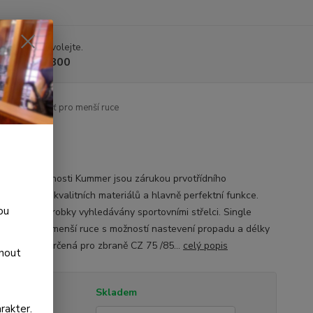
 si rady? Zavolejte.
 225 375 800
Action spoušť pro menší ruce
y od společnosti Kummer jsou zárukou prvotřídního
ání, použití kvalitních materiálů a hlavně perfektní funkce.
ou
sou jejich výrobky vyhledávány sportovními střelci. Single
 spoušť pro menší ruce s možností nastevení propadu a délky
spouště je určená pro zbraně CZ 75 /85...
celý popis
dnout
tupnost
Skladem
rakter.