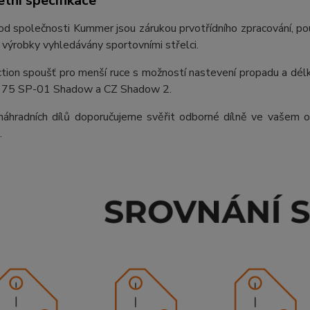
tní specifikace
d společnosti Kummer jsou zárukou prvotřídního zpracování, použ
ch výrobky vyhledávány sportovními střelci.
ction spoušť pro menší ruce s možností nastevení propadu a dél
 75 SP-01 Shadow a CZ Shadow 2.
áhradních dílů doporučujeme svěřit odborné dílně ve vašem ok
.