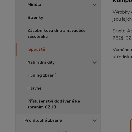
Komple
Mířidla
Výrobky o
Střenky
jsou jeji
Single A
Zásobníková dna a naváděče
zásobníku
75Ω), CZ
Výměnu n
Spouště
střediska
Náhradní díly
Tuning zbraní
Hlavně
Příslušenství dodávané ke
zbraním CZUB
Pro dlouhé zbraně