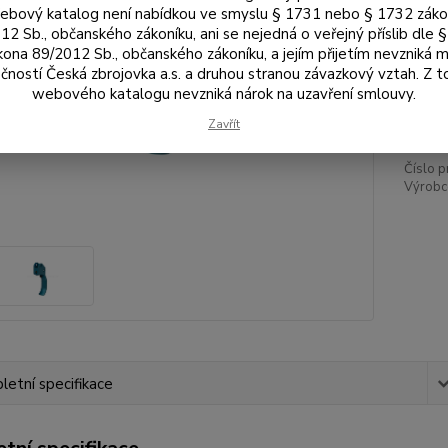
Bar
bový katalog není nabídkou ve smyslu § 1731 nebo § 1732 zák
12 Sb., občanského zákoníku, ani se nejedná o veřejný příslib dle 
kona 89/2012 Sb., občanského zákoníku, a jejím přijetím nevzniká m
čností Česká zbrojovka a.s. a druhou stranou závazkový vztah. Z 
61
webového katalogu nevzniká nárok na uzavření smlouvy.
508
Zavřít
Číslo p
Výrobc
etní specifikace