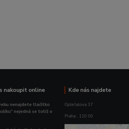
ás nakoupit online
Kde nás najdete
ebu nenajdete tlačítko
Opletalova 37
košíku“ nejedná se totiž o
Praha , 110 00