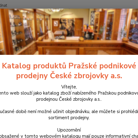
dnat
Nevíte
Hledat
+420
říslušenství, doplňky a náhradní díly
Pro pistole
Spouště
Single 
le Action spoušť pro menší ruce
Katalog produktů Pražské podnikové
prodejny České zbrojovky a.s.
Výrobk
zpracov
Vítejte,
ento web slouží jako katalog zboží nabízeného Pražskou podnikov
Proto j
prodejnou České zbrojovky a.s..
Action
chodu 
učasné době není možné učinit objednávku, ale můžete si prohlé
sortiment prodejny.
Dos
Upozornění
obsažené v tomto webovém katalogu mají pouze informativní cha