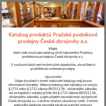
+420 225 375 800
Menu
Hledat
Katalog produktů Pražské podnikové
Úvod
Příslušenství, doplňky a náhradní díly
Pro pistole
Spouště
prodejny České zbrojovky a.s.
Single Action spoušť TACTICAL
Vítejte,
Single Action spoušť TACTICAL
tento web slouží jako katalog zboží nabízeného Pražskou
podnikovou prodejnou České zbrojovky a.s..
V současné době není možné učinit objednávku, ale můžete si
prohlédnout sortiment prodejny.
Upozornění
Údaje obsažené v tomto webovém katalogu mají pouze
informativní charakter. Webový katalog není nabídkou ve smyslu
§ 1731 nebo § 1732 zákona 89/2012 Sb., občanského zákoníku,
ani se nejedná o veřejný příslib dle § 1733 zákona 89/2012 Sb.,
občanského zákoníku, a jejím přijetím nevzniká mezi společností
Česká zbrojovka a.s. a druhou stranou závazkový vztah. Z tohoto
webového katalogu nevzniká nárok na uzavření smlouvy.