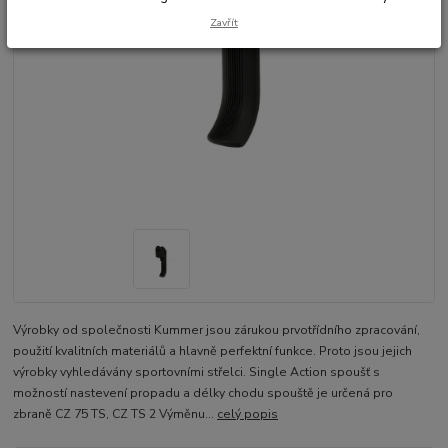
Zavřít
Výrobky od společnosti Kummer jsou zárukou prvotřídního zpracování,
použití kvalitních materiálů a hlavně perfektní funkce. Proto jsou jejich
výrobky vyhledávány sportovními střelci. Single Action spoušť s
možností nastevení propadu a délky chodu spouště je určená pro
zbraně CZ 75 TS, CZ TS 2 Výměnu...
celý popis