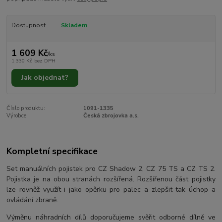
Dostupnost
Skladem
1 609 Kč
/
ks
1 330 Kč
bez DPH
Jak objednat?
Číslo produktu:
1091-1335
Výrobce:
Česká zbrojovka a.s.
Kompletní specifikace
Set manuálních pojistek pro CZ Shadow 2, CZ 75 TS a CZ TS 2.
Pojistka je na obou stranách rozšířená. Rozšířenou část pojistky
lze rovněž využít i jako opěrku pro palec a zlepšit tak úchop a
ovládání zbraně.
Výměnu náhradních dílů doporučujeme svěřit odborné dílně ve