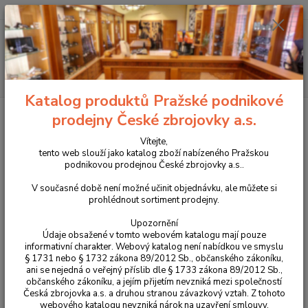
+420 225 375 800
Menu
Hledat
Katalog produktů Pražské podnikové
Úvod
Příslušenství, doplňky a náhradní díly
Pro pistole
Tuning zbraní
prodejny České zbrojovky a.s.
Set rozšířených pojistek pro CZ Shadow 2 a CZ TS 2
Vítejte,
Set rozšířených pojistek pro CZ
tento web slouží jako katalog zboží nabízeného Pražskou
podnikovou prodejnou České zbrojovky a.s..
Shadow 2 a CZ TS 2
V současné době není možné učinit objednávku, ale můžete si
prohlédnout sortiment prodejny.
Upozornění
Údaje obsažené v tomto webovém katalogu mají pouze
informativní charakter. Webový katalog není nabídkou ve smyslu
§ 1731 nebo § 1732 zákona 89/2012 Sb., občanského zákoníku,
ani se nejedná o veřejný příslib dle § 1733 zákona 89/2012 Sb.,
občanského zákoníku, a jejím přijetím nevzniká mezi společností
Česká zbrojovka a.s. a druhou stranou závazkový vztah. Z tohoto
webového katalogu nevzniká nárok na uzavření smlouvy.