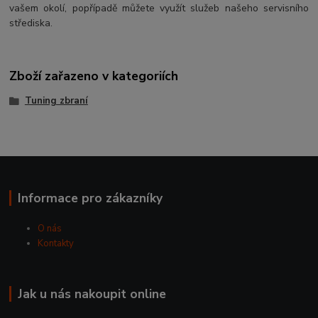
vašem okolí, popřípadě můžete využít služeb našeho servisního
střediska.
Zboží zařazeno v kategoriích
Tuning zbraní
Informace pro zákazníky
O nás
Kontakty
Jak u nás nakoupit online