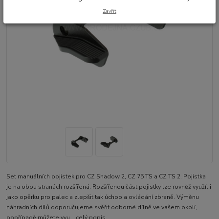
Zavřít
Set manuálních pojistek pro CZ Shadow 2, CZ 75 TS a CZ TS 2. Pojistka
je na obou stranách rozšířená. Rozšířenou část pojistky lze rovněž využít i
jako opěrku pro palec a zlepšit tak úchop a ovládání zbraně. Výměnu
náhradních dílů doporučujeme svěřit odborné dílně ve vašem okolí,
popřípadě můžete vyu...
celý popis