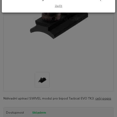
Zavřít
Náhradní upínací SWIVEL modul pro bipod Tactical EVO TK3.
celý popis
Dostupnost
Skladem