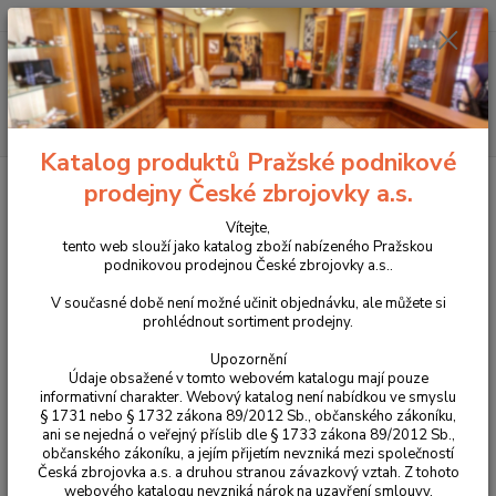
+420 225 375 800
Menu
Hledat
Katalog produktů Pražské podnikové
Úvod
Příslušenství, doplňky a náhradní díly
Pro dlouhé zbraně
Bipody
prodejny České zbrojovky a.s.
a střelecké vaky
Příslušenství k bipodům a střeleckým vakům
SWIVEL
modul pro bipod Tactical TK3 / TK4
Vítejte,
tento web slouží jako katalog zboží nabízeného Pražskou
SWIVEL modul pro bipod Tactical
podnikovou prodejnou České zbrojovky a.s..
TK3 / TK4
V současné době není možné učinit objednávku, ale můžete si
prohlédnout sortiment prodejny.
Upozornění
Údaje obsažené v tomto webovém katalogu mají pouze
informativní charakter. Webový katalog není nabídkou ve smyslu
§ 1731 nebo § 1732 zákona 89/2012 Sb., občanského zákoníku,
ani se nejedná o veřejný příslib dle § 1733 zákona 89/2012 Sb.,
občanského zákoníku, a jejím přijetím nevzniká mezi společností
Česká zbrojovka a.s. a druhou stranou závazkový vztah. Z tohoto
webového katalogu nevzniká nárok na uzavření smlouvy.