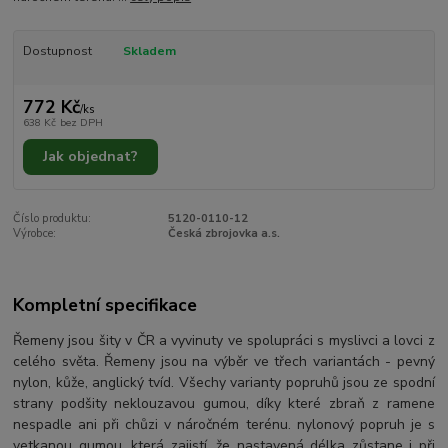
Dostupnost
Skladem
772 Kč
/
ks
638 Kč
bez DPH
Jak objednat?
Číslo produktu:
5120-0110-12
Výrobce:
Česká zbrojovka a.s.
Kompletní specifikace
Řemeny jsou šity v ČR a vyvinuty ve spolupráci s myslivci a lovci z
celého světa. Řemeny jsou na výběr ve třech variantách - pevný
nylon, kůže, anglický tvíd. Všechy varianty popruhů jsou ze spodní
strany podšity neklouzavou gumou, díky které zbraň z ramene
nespadle ani při chůzi v náročném terénu. nylonový popruh je s
vetkanou gumou, která zajistí, že nastavená délka zůstane i při