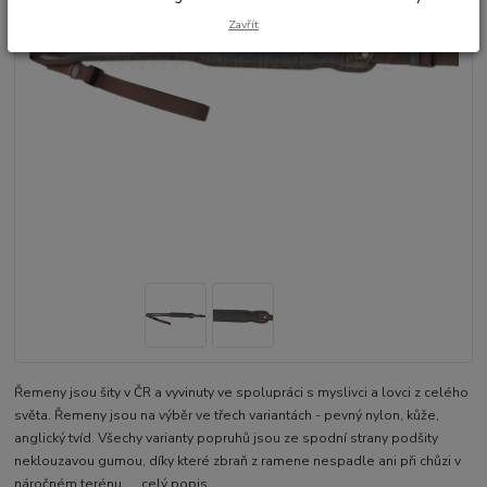
Zavřít
Řemeny jsou šity v ČR a vyvinuty ve spolupráci s myslivci a lovci z celého
světa. Řemeny jsou na výběr ve třech variantách - pevný nylon, kůže,
anglický tvíd. Všechy varianty popruhů jsou ze spodní strany podšity
neklouzavou gumou, díky které zbraň z ramene nespadle ani při chůzi v
náročném terénu. ...
celý popis