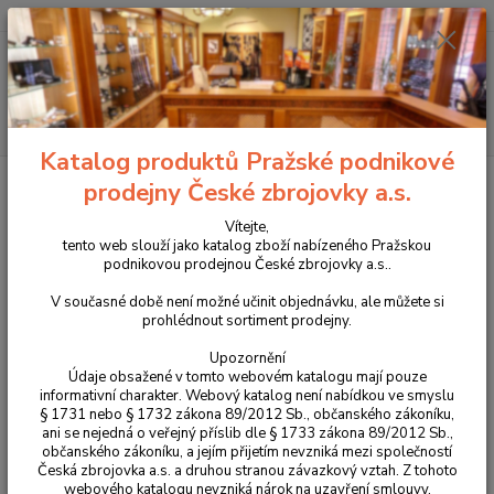
+420 225 375 800
Menu
Hledat
Katalog produktů Pražské podnikové
Úvod
Pouzdra, kufry na zbraně a batohy
Řemeny na zbraně a nábojové
prodejny České zbrojovky a.s.
pásy
Řemeny na zbraně
Řemen na zbraň CZUB kožený tmavě hnědý
Vítejte,
Řemen na zbraň CZUB kožený
tento web slouží jako katalog zboží nabízeného Pražskou
podnikovou prodejnou České zbrojovky a.s..
tmavě hnědý
V současné době není možné učinit objednávku, ale můžete si
prohlédnout sortiment prodejny.
Upozornění
Údaje obsažené v tomto webovém katalogu mají pouze
informativní charakter. Webový katalog není nabídkou ve smyslu
§ 1731 nebo § 1732 zákona 89/2012 Sb., občanského zákoníku,
ani se nejedná o veřejný příslib dle § 1733 zákona 89/2012 Sb.,
občanského zákoníku, a jejím přijetím nevzniká mezi společností
Česká zbrojovka a.s. a druhou stranou závazkový vztah. Z tohoto
webového katalogu nevzniká nárok na uzavření smlouvy.