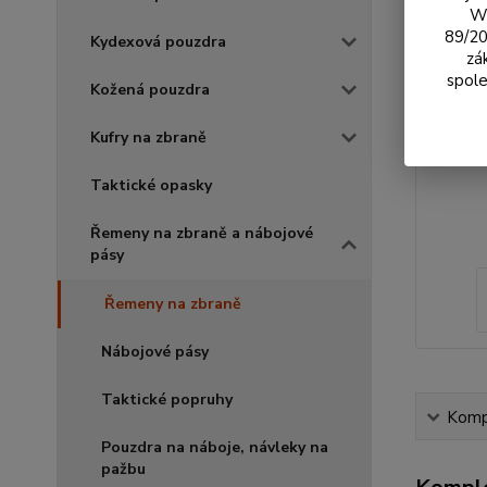
We
89/20
Kydexová pouzdra
zá
spole
Kožená pouzdra
Kufry na zbraně
Taktické opasky
Řemeny na zbraně a nábojové
pásy
Řemeny na zbraně
Nábojové pásy
Taktické popruhy
Kompl
Pouzdra na náboje, návleky na
pažbu