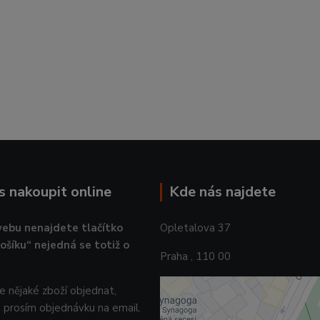
ás nakoupit online
Kde nás najdete
ebu nenajdete tlačítko
Opletalova 37
košíku“ nejedná se totiž o
Praha , 110 00
 nějaké zboží objednat,
 prosím objednávku na email.