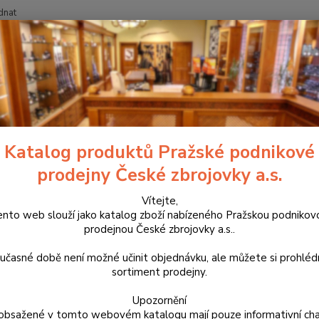
dnat
Nevíte
Hledat
+420
ouzdra, kufry na zbraně a batohy
Řemeny na zbraně a nábojové pásy
n na zbraň Artipel model BR05
Katalog produktů Pražské podnikové
prodejny České zbrojovky a.s.
Artipel
zabývaj
Vítejte,
ento web slouží jako katalog zboží nabízeného Pražskou podnikov
Řemen 
prodejnou České zbrojovky a.s..
teleti
kapsu 
učasné době není možné učinit objednávku, ale můžete si prohlé
sortiment prodejny.
Dos
Upozornění
obsažené v tomto webovém katalogu mají pouze informativní cha