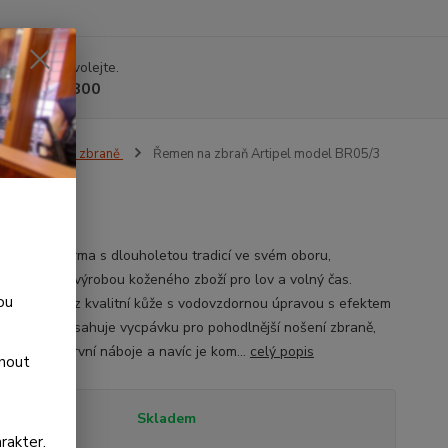
 si rady? Zavolejte.
 225 375 800
Řemeny na zbraně
Řemen na zbraň Artipel model BR05/3
/3
 je italská firma s dlouholetou tradicí ve svém oboru,
ící se ruční výrobou koženého zboží pro lov a volný čas.
ou
je vyroben z kvalitní kůže s vodovzdornou úpravou s efektem
ny. Řemen obsahuje vycpávku pro pohodlnější nošení zbraně,
na dva rezervní náboje a navíc je kom...
celý popis
dnout
tupnost
Skladem
rakter.