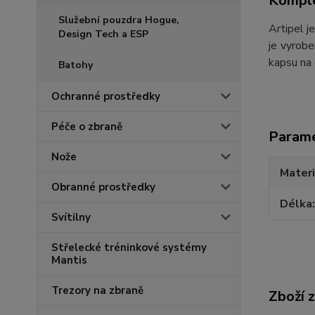
Komple
Služební pouzdra Hogue,
Artipel j
Design Tech a ESP
je vyrob
kapsu na 
Batohy
Ochranné prostředky
Péče o zbraně
Param
Nože
Materi
Obranné prostředky
Délka
Svítilny
Střelecké tréninkové systémy
Mantis
Trezory na zbraně
Zboží 