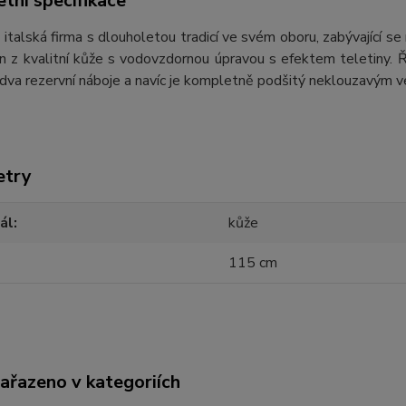
tní specifikace
e italská firma s dlouholetou tradicí ve svém oboru, zabývající 
en z kvalitní kůže s vodovzdornou úpravou s efektem teletiny. 
dva rezervní náboje a navíc je kompletně podšitý neklouzavým 
etry
ál
kůže
115 cm
zařazeno v kategoriích