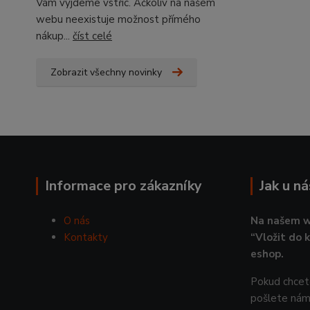
Vám vyjdeme vstříc. Ačkoliv na našem
webu neexistuje možnost přímého
nákup...
číst celé
Zobrazit všechny novinky
Informace pro zákazníky
Jak u n
O nás
Na našem w
Kontakty
“Vložit do 
eshop.
Pokud chcete
pošlete nám