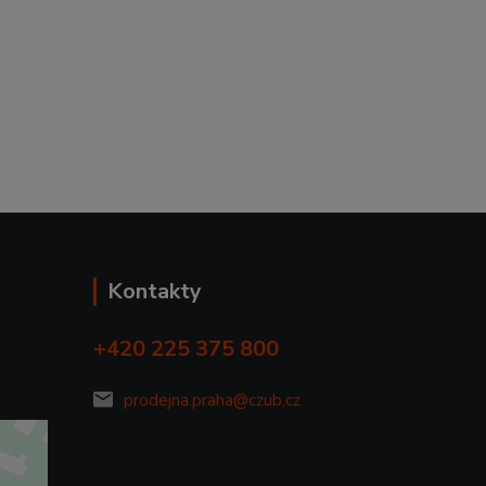
Kontakty
+420 225 375 800
prodejna.praha@czub.cz