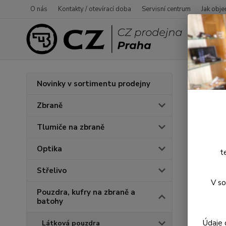
O nás
Kontakty / otevírací doba
Servisní centrum
Jak obje
Úvod
P
Novinky v sortimentu prodejny
Řeme
Zbraně
Tlumiče na zbraně
Optika
t
Střelivo
V so
Pouzdra, kufry na zbraně a
batohy
Údaje 
Látková pouzdra