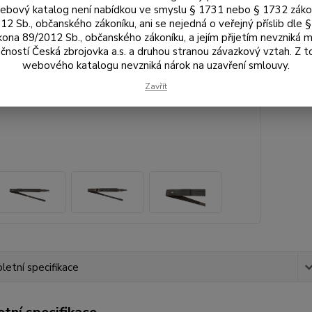
bový katalog není nabídkou ve smyslu § 1731 nebo § 1732 zák
12 Sb., občanského zákoníku, ani se nejedná o veřejný příslib dle 
1 
kona 89/2012 Sb., občanského zákoníku, a jejím přijetím nevzniká m
1 5
čností Česká zbrojovka a.s. a druhou stranou závazkový vztah. Z 
webového katalogu nevzniká nárok na uzavření smlouvy.
Číslo p
Zavřít
Výrobc
etní specifikace