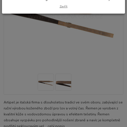
Zavřít
Artipel je italská firma s dlouholetou tradicí ve svém oboru, zabývající se
ruční výrobou koženého zboží pro lov a volný čas. Řemen je vyroben z
kvalitní kůže s vodovzdornou úpravou s efektem teletiny. Řemen
obsahuje vycpávku pro pohodlnější nošení zbraně a navíc je kompletně
podšitý neklouzavým vel...
celý popis