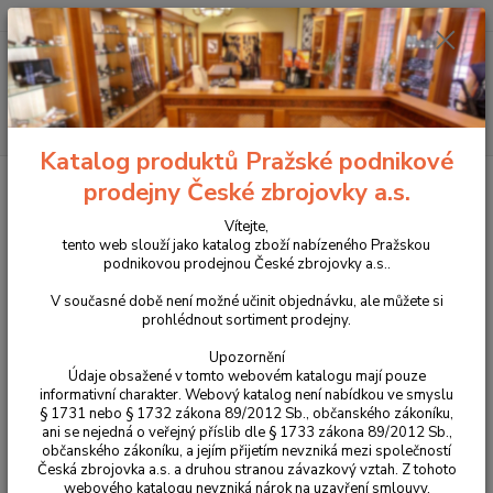
+420 225 375 800
Menu
Hledat
Katalog produktů Pražské podnikové
Úvod
Pouzdra, kufry na zbraně a batohy
Řemeny na zbraně a nábojové
prodejny České zbrojovky a.s.
pásy
Řemeny na zbraně
Řemen na zbraň Artipel model BR02/4
Vítejte,
Řemen na zbraň Artipel model
tento web slouží jako katalog zboží nabízeného Pražskou
podnikovou prodejnou České zbrojovky a.s..
BR02/4
V současné době není možné učinit objednávku, ale můžete si
prohlédnout sortiment prodejny.
Upozornění
Údaje obsažené v tomto webovém katalogu mají pouze
informativní charakter. Webový katalog není nabídkou ve smyslu
§ 1731 nebo § 1732 zákona 89/2012 Sb., občanského zákoníku,
ani se nejedná o veřejný příslib dle § 1733 zákona 89/2012 Sb.,
občanského zákoníku, a jejím přijetím nevzniká mezi společností
Česká zbrojovka a.s. a druhou stranou závazkový vztah. Z tohoto
webového katalogu nevzniká nárok na uzavření smlouvy.