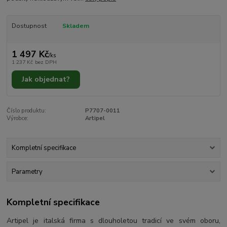
Dostupnost
Skladem
1 497 Kč
/
ks
1 237 Kč
bez DPH
Jak objednat?
Číslo produktu:
P7707-0011
Výrobce:
Artipel
Kompletní specifikace
Parametry
Kompletní specifikace
Artipel je italská firma s dlouholetou tradicí ve svém oboru,