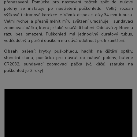
přenasavení. Pomůcka pro nastavení točítek zpět do nulové
polohy se instaluje po nastřelení puškohledu. Velký rozsah
výškové i stranové korekce je Vám k dispozici díky 34 mm tubusu.
Velmi rychle a přesně měnit míru zvětšení umožňuje i sundavací
zoomovací páčka, která je také součástí balení. Odolává zpětnému
rázu bez omezení. Puškohled má jednodílný duralový tubus,
voděodolný a plnění dusíkem mu dává odolnost proti zamlžení.
Obsah balení:
krytky puškohledu, hadřík na čištění optiky,
sluneční clona, pomůcka pro návrat do nulové polohy, baterie
CR2032, sundavací zoomovací páčka (vč. klíče), (záruka na
puškohled je 2 roky)