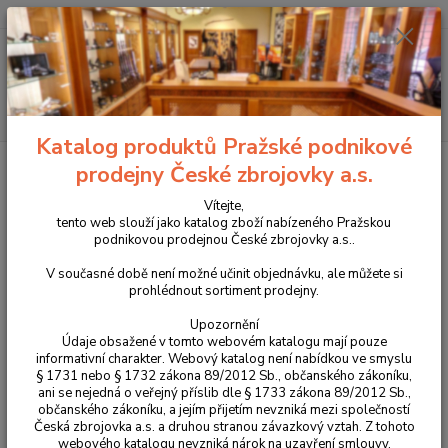
+420 225 375 800
Menu
Hledat
Katalog produktů Pražské podnikové
Úvod
Optika
Puškohledy
Puškohled Vortex Strike Eagle 5-25x56 FFP
prodejny České zbrojovky a.s.
EBR-7C (MOA) - verze 2020
Vítejte,
Puškohled Vortex Strike Eagle 5-
tento web slouží jako katalog zboží nabízeného Pražskou
podnikovou prodejnou České zbrojovky a.s..
25x56 FFP EBR-7C (MOA) - verze
V současné době není možné učinit objednávku, ale můžete si
2020
prohlédnout sortiment prodejny.
Upozornění
Údaje obsažené v tomto webovém katalogu mají pouze
informativní charakter. Webový katalog není nabídkou ve smyslu
§ 1731 nebo § 1732 zákona 89/2012 Sb., občanského zákoníku,
ani se nejedná o veřejný příslib dle § 1733 zákona 89/2012 Sb.,
občanského zákoníku, a jejím přijetím nevzniká mezi společností
Česká zbrojovka a.s. a druhou stranou závazkový vztah. Z tohoto
webového katalogu nevzniká nárok na uzavření smlouvy.