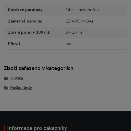
Korekce paralaxy
14 m - nekonečno
Záměrná osnova
EBR-7C (MOA)
Zorné pole (v 100 m)
8 - 1,7 m
Přísvit
ano
Zboží zařazeno v kategoriích
Optika
Puškohledy
Informace pro zákazníky