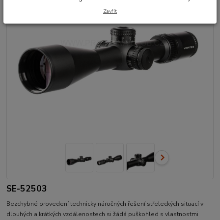
Zavřít
SE-52503
Bezchybné provedení technicky náročných řešení střeleckých situací v
dlouhých a krátkých vzdálenostech si žádá puškohled s vlastnostmi