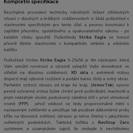
Kompletní specifikace
Bezchybné provedení technicky náročných řešení střeleckých
situací v dlouhých a krátkých vzdálenostech si žádá puškohled s
vlastnostmi specifickými pro tento účel a pevnou konstrukcí k
zajištění přesného, spolehlivého a opakovatelného výkonu - po
každém stisku spouště. Puškohledy
Strike Eagle
se honosí
přesně těmito vlastnostmi v kompaktním, lehkém a odolném
balíčku.
Puškohled Vortex
Strike Eagle
5-25x56 je tím nástrojem, který
Vám umožní rozvinout a výrazně vylepšit Vaše dovednosti ve
střelbě na dlouhou vzdálenost.
XD skla
s extrémně nízkou
disperzí mají výborné rozlišení a podání barev, čistý a ostrý obraz.
Perfektní ostrost obrazu od kraje ke kraji, (
ArmorTek
) vysoce
pevná ochranná vrstva čoček chrání proti poškrábání, mastnotě a
jiným neblahým vlivům, podsvícený záměrný kříž v první ohniskové
rovině (
FFP
), jehož velikost se tedy proporcionálně mění s
nastaveným zvětšením a umožňuje tak používat dálkoměrné prvky
kříže na libovolné zvětšení, obrazec je lehce čitelný v jakýchkoliv
světelných podmínkách. Taktická točítka s
RevStop Zero
systémem a uzamykáním zajistí, že nedojde k nechtěnému