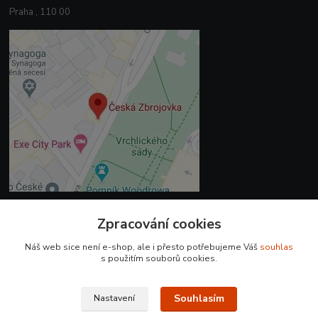
Praha , 110 00
Zpracování cookies
Kontakty
Náš web sice není e-shop, ale i přesto potřebujeme Váš
souhlas
+420 225 375 800
s použitím souborů cookies.
prodejna.praha@czub.cz
Souhlasím
Nastavení