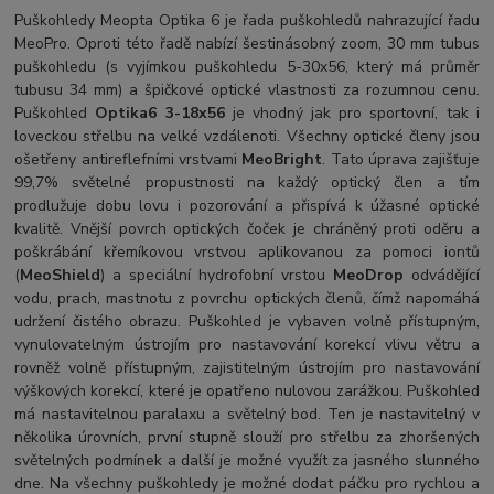
Puškohledy Meopta Optika 6 je řada puškohledů nahrazující řadu
MeoPro. Oproti této řadě nabízí šestinásobný zoom, 30 mm tubus
puškohledu (s vyjímkou puškohledu 5-30x56, který má průměr
tubusu 34 mm) a špičkové optické vlastnosti za rozumnou cenu.
Puškohled
Optika6 3-18x56
je vhodný jak pro sportovní, tak i
loveckou střelbu na velké vzdálenoti. Všechny optické členy jsou
ošetřeny antireflefními vrstvami
MeoBright
. Tato úprava zajišťuje
99,7% světelné propustnosti na každý optický člen a tím
prodlužuje dobu lovu i pozorování a přispívá k úžasné optické
kvalitě. Vnější povrch optických čoček je chráněný proti oděru a
poškrábání křemíkovou vrstvou aplikovanou za pomoci iontů
(
MeoShield
) a speciální hydrofobní vrstou
MeoDrop
odvádějící
vodu, prach, mastnotu z povrchu optických členů, čímž napomáhá
udržení čistého obrazu. Puškohled je vybaven volně přístupným,
vynulovatelným ústrojím pro nastavování korekcí vlivu větru a
rovněž volně přístupným, zajistitelným ústrojím pro nastavování
výškových korekcí, které je opatřeno nulovou zarážkou. Puškohled
má nastavitelnou paralaxu a světelný bod. Ten je nastavitelný v
několika úrovních, první stupně slouží pro střelbu za zhoršených
světelných podmínek a další je možné využít za jasného slunného
dne. Na všechny puškohledy je možné dodat páčku pro rychlou a