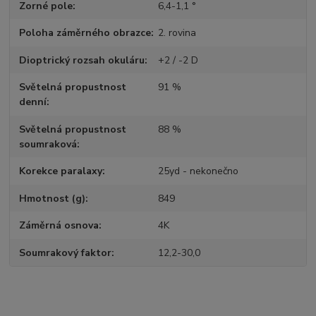
Zorné pole
6,4-1,1 °
Poloha záměrného obrazce
2. rovina
Dioptrický rozsah okuláru
+2 / -2 D
Světelná propustnost
91 %
denní
Světelná propustnost
88 %
soumraková
Korekce paralaxy
25yd - nekonečno
Hmotnost (g)
849
Záměrná osnova
4K
Soumrakový faktor
12,2-30,0