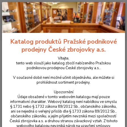
+420 225 375 800
Menu
Hledat
Katalog produktů Pražské podnikové
Úvod
Optika
Puškohledy
Puškohled Meopta Optika6 3-18x56 4K
prodejny České zbrojovky a.s.
Puškohled Meopta Optika6 3-
Vítejte,
tento web slouží jako katalog zboží nabízeného Pražskou
18x56 4K
podnikovou prodejnou České zbrojovky a.s..
V současné době není možné učinit objednávku, ale můžete si
prohlédnout sortiment prodejny.
Upozornění
Údaje obsažené v tomto webovém katalogu mají pouze
informativní charakter. Webový katalog není nabídkou ve smyslu
§ 1731 nebo § 1732 zákona 89/2012 Sb., občanského zákoníku,
ani se nejedná o veřejný příslib dle § 1733 zákona 89/2012 Sb.,
občanského zákoníku, a jejím přijetím nevzniká mezi společností
Česká zbrojovka a.s. a druhou stranou závazkový vztah. Z tohoto
webového katalogu nevzniká nárok na uzavření smlouvy.