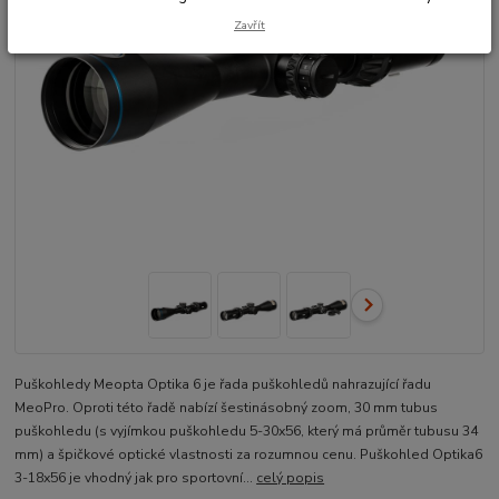
Zavřít
Puškohledy Meopta Optika 6 je řada puškohledů nahrazující řadu
MeoPro. Oproti této řadě nabízí šestinásobný zoom, 30 mm tubus
puškohledu (s vyjímkou puškohledu 5-30x56, který má průměr tubusu 34
mm) a špičkové optické vlastnosti za rozumnou cenu. Puškohled Optika6
3-18x56 je vhodný jak pro sportovní...
celý popis