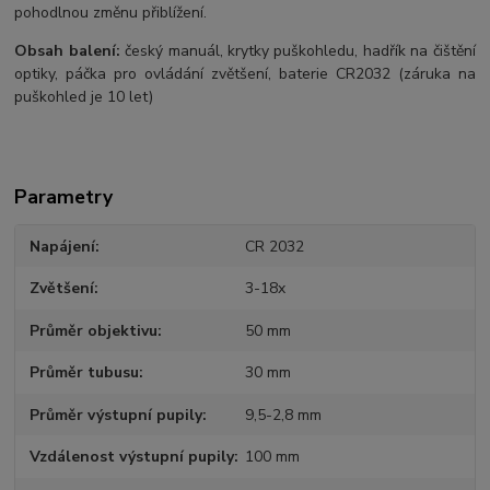
pohodlnou změnu přiblížení.
Obsah balení:
český manuál, krytky puškohledu, hadřík na čištění
optiky, páčka pro ovládání zvětšení, baterie CR2032 (záruka na
puškohled je 10 let)
Parametry
Napájení
CR 2032
Zvětšení
3-18x
Průměr objektivu
50 mm
Průměr tubusu
30 mm
Průměr výstupní pupily
9,5-2,8 mm
Vzdálenost výstupní pupily
100 mm