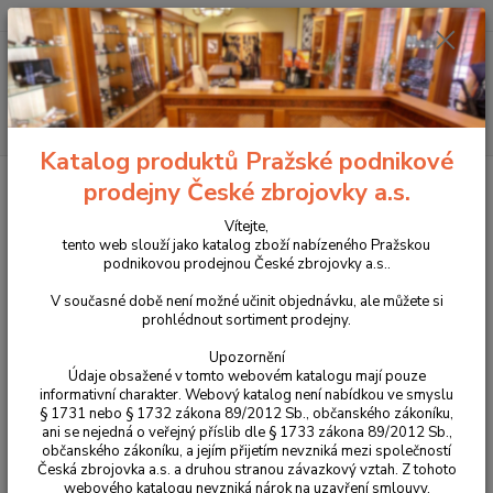
+420 225 375 800
Menu
Hledat
Katalog produktů Pražské podnikové
Úvod
Péče o zbraně
Protahovací trn 9mm/.357-.38
prodejny České zbrojovky a.s.
Protahovací trn 9mm/.357-.38
Vítejte,
tento web slouží jako katalog zboží nabízeného Pražskou
podnikovou prodejnou České zbrojovky a.s..
V současné době není možné učinit objednávku, ale můžete si
prohlédnout sortiment prodejny.
Upozornění
Údaje obsažené v tomto webovém katalogu mají pouze
informativní charakter. Webový katalog není nabídkou ve smyslu
§ 1731 nebo § 1732 zákona 89/2012 Sb., občanského zákoníku,
ani se nejedná o veřejný příslib dle § 1733 zákona 89/2012 Sb.,
občanského zákoníku, a jejím přijetím nevzniká mezi společností
Česká zbrojovka a.s. a druhou stranou závazkový vztah. Z tohoto
webového katalogu nevzniká nárok na uzavření smlouvy.