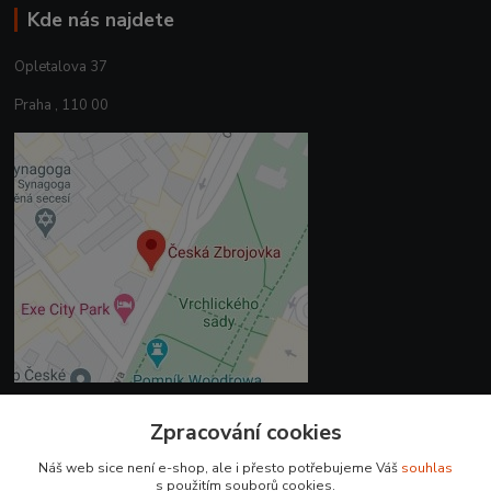
Kde nás najdete
Opletalova 37
Praha , 110 00
Zpracování cookies
Kontakty
Náš web sice není e-shop, ale i přesto potřebujeme Váš
souhlas
+420 225 375 800
s použitím souborů cookies.