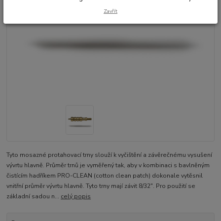
Zavřít
Tyto mosazné protahovací trny slouží k vyčištění a závěrečnému vysušení
vývrtu hlavně. Průměr trnů je vyměřený tak, aby v kombinaci s bavlněným
čistícím hadříkem PRO-CLEAN (cotton clean patch) dokonale vytěsnil
vnitřní průměr vývrtu hlavně. Tyto trny mají závit 8/32". Pro použití se
základní sadou n...
celý popis