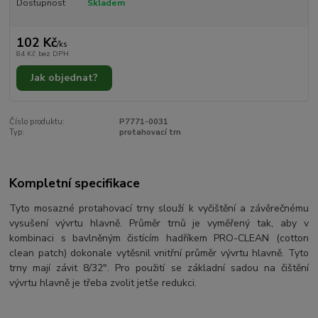
Dostupnost
Skladem
102 Kč
/
ks
84 Kč
bez DPH
Jak objednat?
Číslo produktu:
P7771-0031
Typ:
protahovací trn
Kompletní specifikace
Tyto mosazné protahovací trny slouží k vyčištění a závěrečnému
vysušení vývrtu hlavně. Průměr trnů je vyměřený tak, aby v
kombinaci s bavlněným čistícím hadříkem PRO-CLEAN (cotton
clean patch) dokonale vytěsnil vnitřní průměr vývrtu hlavně. Tyto
trny mají závit 8/32". Pro použití se základní sadou na čištění
vývrtu hlavně je třeba zvolit jetše redukci.