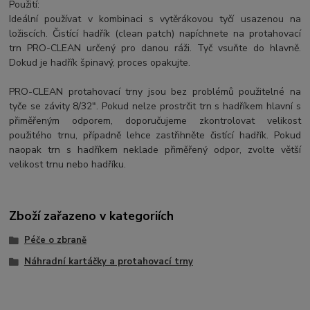
Použití:
Ideální používat v kombinaci s vytěrákovou tyčí usazenou na
ložiscích. Čistící hadřík (clean patch) napíchnete na protahovací
trn PRO-CLEAN určený pro danou ráži. Tyč vsuňte do hlavně.
Dokud je hadřík špinavý, proces opakujte.
PRO-CLEAN protahovací trny jsou bez problémů použitelné na
tyče se závity 8/32". Pokud nelze prostrčit trn s hadříkem hlavní s
přiměřeným odporem, doporučujeme zkontrolovat velikost
použitého trnu, případně lehce zastřihněte čistící hadřík. Pokud
naopak trn s hadříkem neklade přiměřený odpor, zvolte větší
velikost trnu nebo hadříku.
Zboží zařazeno v kategoriích
Péče o zbraně
Náhradní kartáčky a protahovací trny