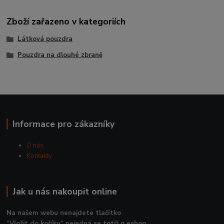
Zboží zařazeno v kategoriích
Látková pouzdra
Pouzdra na dlouhé zbraně
Informace pro zákazníky
O nás
Kontakty
Jak u nás nakoupit online
Na našem webu nenajdete tlačítko
“Vložit do košíku“ nejedná se totiž o eshop.