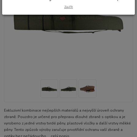
Zavřít
Exkluzivní kombinace nejlepších materiálů a nejvyšší úroveň ochrany
zbraně. Pouzdro je určené pro přepravu dlouhé zbraně s optikou a je
vyrobeno z jedné vrstvy tvrdé pěny, plastové vložky a další vrstvy měkké
pěny. Tento způzob výroby zaručuje prvotřídní ochranu vaší zbraně a
optiky bez nežádoucího ...
celý popis