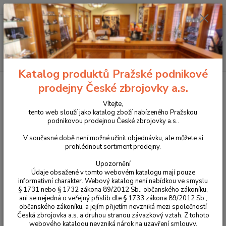
+420 225 375 800
Menu
Hledat
Katalog produktů Pražské podnikové
Úvod
Pouzdra, kufry na zbraně a batohy
Látková pouzdra
Pouzdra
prodejny České zbrojovky a.s.
na dlouhé zbraně
Přepravní pouzdro na pušku FALCO s logem CZUB
Vítejte,
Přepravní pouzdro na pušku
tento web slouží jako katalog zboží nabízeného Pražskou
podnikovou prodejnou České zbrojovky a.s..
FALCO s logem CZUB
V současné době není možné učinit objednávku, ale můžete si
prohlédnout sortiment prodejny.
Upozornění
Údaje obsažené v tomto webovém katalogu mají pouze
informativní charakter. Webový katalog není nabídkou ve smyslu
§ 1731 nebo § 1732 zákona 89/2012 Sb., občanského zákoníku,
ani se nejedná o veřejný příslib dle § 1733 zákona 89/2012 Sb.,
občanského zákoníku, a jejím přijetím nevzniká mezi společností
Česká zbrojovka a.s. a druhou stranou závazkový vztah. Z tohoto
webového katalogu nevzniká nárok na uzavření smlouvy.