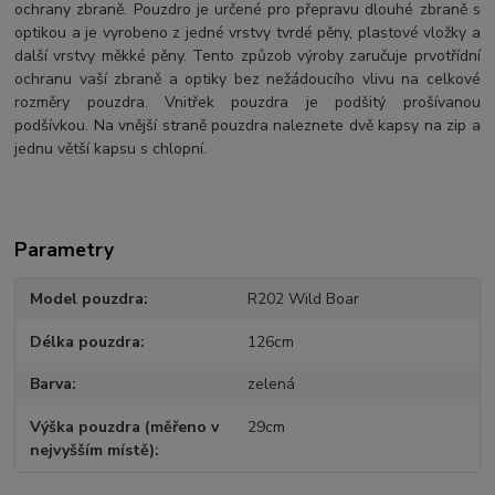
ochrany zbraně. Pouzdro je určené pro přepravu dlouhé zbraně s
optikou a je vyrobeno z jedné vrstvy tvrdé pěny, plastové vložky a
další vrstvy měkké pěny. Tento způzob výroby zaručuje prvotřídní
ochranu vaší zbraně a optiky bez nežádoucího vlivu na celkové
rozměry pouzdra. Vnitřek pouzdra je podšitý prošívanou
podšívkou. Na vnější straně pouzdra naleznete dvě kapsy na zip a
jednu větší kapsu s chlopní.
Parametry
Model pouzdra
R202 Wild Boar
Délka pouzdra
126cm
Barva
zelená
Výška pouzdra (měřeno v
29cm
nejvyšším místě)