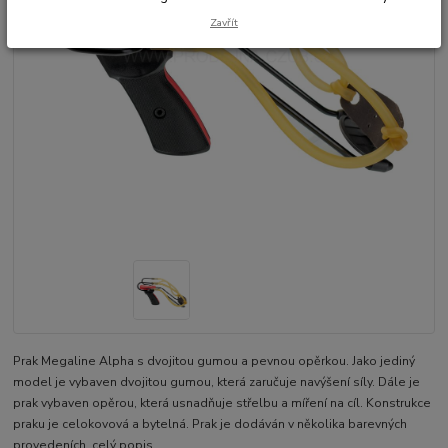
Zavřít
Prak Megaline Alpha s dvojitou gumou a pevnou opěrkou. Jako jediný
model je vybaven dvojitou gumou, která zaručuje navýšení síly. Dále je
prak vybaven opěrou, která usnadňuje střelbu a míření na cíl. Konstrukce
praku je celokovová a bytelná. Prak je dodáván v několika barevných
provedeních.
celý popis