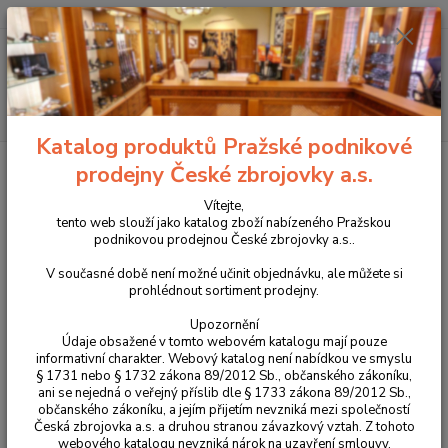
+420 225 375 800
Menu
Hledat
Katalog produktů Pražské podnikové
Úvod
Zbraně
Zbraně bez zbrojního průkazu
Praky
Prak
prodejny České zbrojovky a.s.
MegaLine Alpha s dvojitou gumou
Vítejte,
Prak MegaLine Alpha s dvojitou
tento web slouží jako katalog zboží nabízeného Pražskou
podnikovou prodejnou České zbrojovky a.s..
gumou
V současné době není možné učinit objednávku, ale můžete si
prohlédnout sortiment prodejny.
Upozornění
Údaje obsažené v tomto webovém katalogu mají pouze
informativní charakter. Webový katalog není nabídkou ve smyslu
§ 1731 nebo § 1732 zákona 89/2012 Sb., občanského zákoníku,
ani se nejedná o veřejný příslib dle § 1733 zákona 89/2012 Sb.,
občanského zákoníku, a jejím přijetím nevzniká mezi společností
Česká zbrojovka a.s. a druhou stranou závazkový vztah. Z tohoto
webového katalogu nevzniká nárok na uzavření smlouvy.