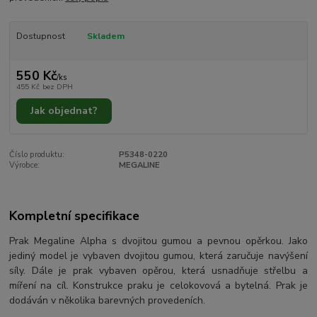
Dostupnost
Skladem
550 Kč
/
ks
455 Kč
bez DPH
Jak objednat?
Číslo produktu:
P5348-0220
Výrobce:
MEGALINE
Kompletní specifikace
Prak Megaline Alpha s dvojitou gumou a pevnou opěrkou. Jako
jediný model je vybaven dvojitou gumou, která zaručuje navýšení
síly. Dále je prak vybaven opěrou, která usnadňuje střelbu a
míření na cíl. Konstrukce praku je celokovová a bytelná. Prak je
dodáván v několika barevných provedeních.