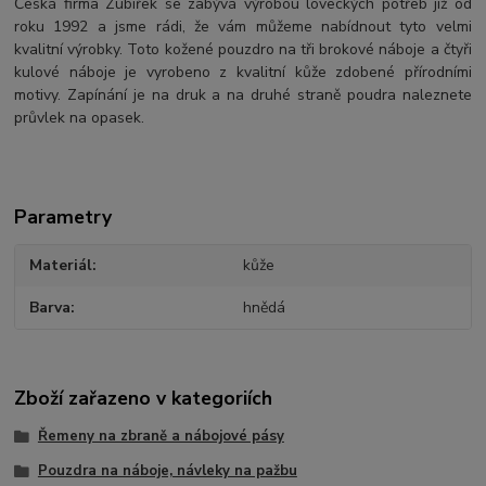
Česká firma Zubířek se zabývá výrobou loveckých potřeb již od
roku 1992 a jsme rádi, že vám můžeme nabídnout tyto velmi
kvalitní výrobky. Toto kožené pouzdro na tři brokové náboje a čtyři
kulové náboje je vyrobeno z kvalitní kůže zdobené přírodními
motivy. Zapínání je na druk a na druhé straně poudra naleznete
průvlek na opasek.
Parametry
Materiál
kůže
Barva
hnědá
Zboží zařazeno v kategoriích
Řemeny na zbraně a nábojové pásy
Pouzdra na náboje, návleky na pažbu