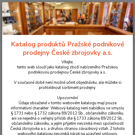
+420 225 375 800
Menu
Hledat
Katalog produktů Pražské podnikové
Úvod
Pouzdra, kufry na zbraně a batohy
Řemeny na zbraně a nábojové
prodejny České zbrojovky a.s.
pásy
Pouzdra na náboje, návleky na pažbu
Pouzdro na náboje
kombinované model NP 24
Vítejte,
tento web slouží jako katalog zboží nabízeného Pražskou
Pouzdro na náboje kombinované
podnikovou prodejnou České zbrojovky a.s..
model NP 24
V současné době není možné učinit objednávku, ale můžete si
prohlédnout sortiment prodejny.
Upozornění
Údaje obsažené v tomto webovém katalogu mají pouze
informativní charakter. Webový katalog není nabídkou ve smyslu
§ 1731 nebo § 1732 zákona 89/2012 Sb., občanského zákoníku,
ani se nejedná o veřejný příslib dle § 1733 zákona 89/2012 Sb.,
občanského zákoníku, a jejím přijetím nevzniká mezi společností
Česká zbrojovka a.s. a druhou stranou závazkový vztah. Z tohoto
webového katalogu nevzniká nárok na uzavření smlouvy.