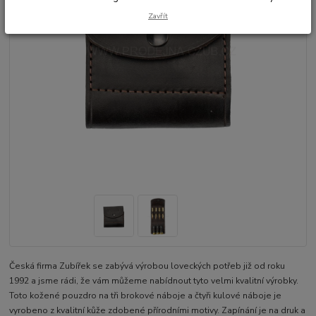
Zavřít
Česká firma Zubířek se zabývá výrobou loveckých potřeb již od roku
1992 a jsme rádi, že vám můžeme nabídnout tyto velmi kvalitní výrobky.
Toto kožené pouzdro na tři brokové náboje a čtyři kulové náboje je
vyrobeno z kvalitní kůže zdobené přírodními motivy. Zapínání je na druk a