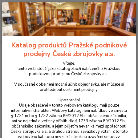
+420 225 375 800
Menu
Hledat
Katalog produktů Pražské podnikové
Úvod
Pouzdra, kufry na zbraně a batohy
Látková pouzdra
Molle
prodejny České zbrojovky a.s.
systém
Pouzdro na UTON model 247P/MS
Vítejte,
Pouzdro na UTON model
tento web slouží jako katalog zboží nabízeného Pražskou
podnikovou prodejnou České zbrojovky a.s..
247P/MS
V současné době není možné učinit objednávku, ale můžete si
prohlédnout sortiment prodejny.
Upozornění
Údaje obsažené v tomto webovém katalogu mají pouze
informativní charakter. Webový katalog není nabídkou ve smyslu
§ 1731 nebo § 1732 zákona 89/2012 Sb., občanského zákoníku,
ani se nejedná o veřejný příslib dle § 1733 zákona 89/2012 Sb.,
občanského zákoníku, a jejím přijetím nevzniká mezi společností
Česká zbrojovka a.s. a druhou stranou závazkový vztah. Z tohoto
webového katalogu nevzniká nárok na uzavření smlouvy.