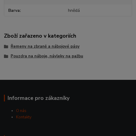
Barva
hnědá
Zboží zařazeno v kategoriích
Řemeny na zbraně a nábojové pásy
Pouzdra na náboje, návleky na pažbu
Informace pro zákazníky
O nás
Kontakty