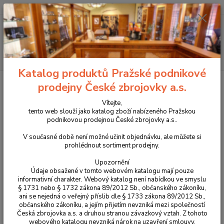
+420 225 375 800
Menu
Hledat
Katalog produktů Pražské podnikové
Úvod
Pouzdra, kufry na zbraně a batohy
Řemeny na zbraně a nábojové
prodejny České zbrojovky a.s.
pásy
Pouzdra na náboje, návleky na pažbu
Pouzdro na 5 kulových
nábojů Zubíček model NP21
Vítejte,
tento web slouží jako katalog zboží nabízeného Pražskou
Pouzdro na 5 kulových nábojů
podnikovou prodejnou České zbrojovky a.s..
Zubíček model NP21
V současné době není možné učinit objednávku, ale můžete si
prohlédnout sortiment prodejny.
Upozornění
Údaje obsažené v tomto webovém katalogu mají pouze
informativní charakter. Webový katalog není nabídkou ve smyslu
§ 1731 nebo § 1732 zákona 89/2012 Sb., občanského zákoníku,
ani se nejedná o veřejný příslib dle § 1733 zákona 89/2012 Sb.,
občanského zákoníku, a jejím přijetím nevzniká mezi společností
Česká zbrojovka a.s. a druhou stranou závazkový vztah. Z tohoto
webového katalogu nevzniká nárok na uzavření smlouvy.