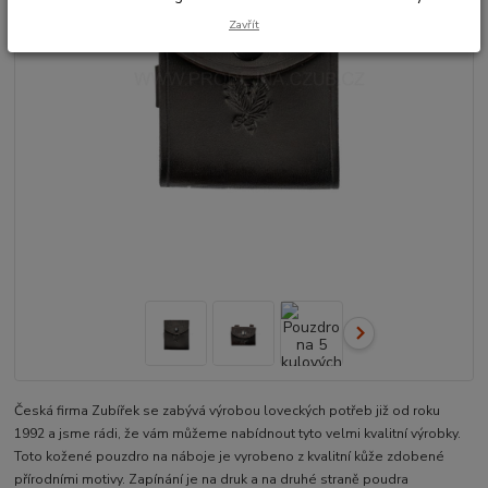
Zavřít
Česká firma Zubířek se zabývá výrobou loveckých potřeb již od roku
1992 a jsme rádi, že vám můžeme nabídnout tyto velmi kvalitní výrobky.
Toto kožené pouzdro na náboje je vyrobeno z kvalitní kůže zdobené
přírodními motivy. Zapínání je na druk a na druhé straně poudra