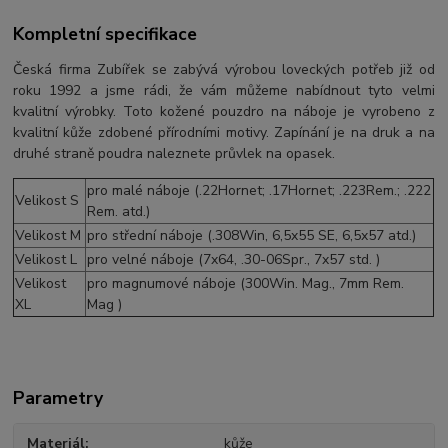
Kompletní specifikace
Česká firma Zubířek se zabývá výrobou loveckých potřeb již od
roku 1992 a jsme rádi, že vám můžeme nabídnout tyto velmi
kvalitní výrobky. Toto kožené pouzdro na náboje je vyrobeno z
kvalitní kůže zdobené přírodními motivy. Zapínání je na druk a na
druhé straně poudra naleznete průvlek na opasek.
pro malé náboje (.22Hornet; .17Hornet; .223Rem.; .222
Velikost S
Rem. atd.)
Velikost M
pro střední náboje (.308Win, 6,5x55 SE, 6,5x57 atd.)
Velikost L
pro velné náboje (7x64, .30-06Spr., 7x57 std. )
Velikost
pro magnumové náboje (300Win. Mag., 7mm Rem.
XL
Mag )
Parametry
Materiál
kůže