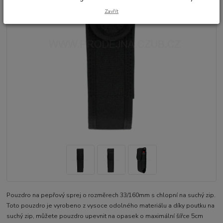
Zavřít
Pouzdro na pepřový sprej o rozměrech 33/160mm s chlopní na suchý zip.
Toto pouzdro je vyrobeno z vysoce odolného materiálu a díky poutku na
suchý zip, můžete pouzdro upevnit na opasek o maximální šířce 5cm