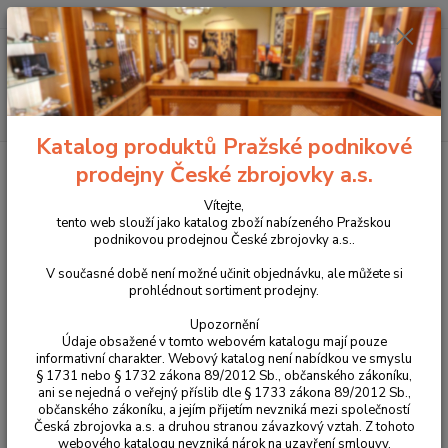
+420 225 375 800
Menu
Hledat
Katalog produktů Pražské podnikové
Úvod
Pouzdra, kufry na zbraně a batohy
Látková pouzdra
Výstrojní
prodejny České zbrojovky a.s.
součástky
Pouzdo na pepřový sprej 33/160mm DASTA model 259D/SZ
Vítejte,
Pouzdo na pepřový sprej
tento web slouží jako katalog zboží nabízeného Pražskou
podnikovou prodejnou České zbrojovky a.s..
33/160mm DASTA model
V současné době není možné učinit objednávku, ale můžete si
259D/SZ
prohlédnout sortiment prodejny.
Upozornění
Údaje obsažené v tomto webovém katalogu mají pouze
informativní charakter. Webový katalog není nabídkou ve smyslu
§ 1731 nebo § 1732 zákona 89/2012 Sb., občanského zákoníku,
ani se nejedná o veřejný příslib dle § 1733 zákona 89/2012 Sb.,
občanského zákoníku, a jejím přijetím nevzniká mezi společností
Česká zbrojovka a.s. a druhou stranou závazkový vztah. Z tohoto
webového katalogu nevzniká nárok na uzavření smlouvy.