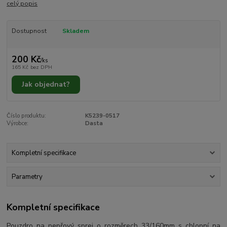
celý popis
Dostupnost
Skladem
200 Kč
/
ks
165 Kč
bez DPH
Jak objednat?
Číslo produktu:
K5239-0517
Výrobce:
Dasta
Kompletní specifikace
Parametry
Kompletní specifikace
Pouzdro na pepřový sprej o rozměrech 33/160mm s chlopní na