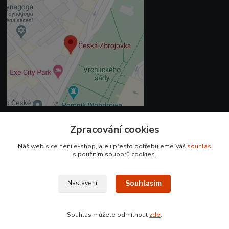
Zpracování cookies
Kontakty
Náš web sice není e-shop, ale i přesto potřebujeme Váš
souhlas
+420 225 375 800
s použitím souborů cookies.
prodejna.praha@czub.cz
Souhlasím
Nastavení
Souhlas můžete odmítnout
zde
.