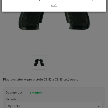
Zavřít
Plastové střenky pro pistole CZ 82 a CZ 83
celý popis
Dostupnost
Skladem
Varianta