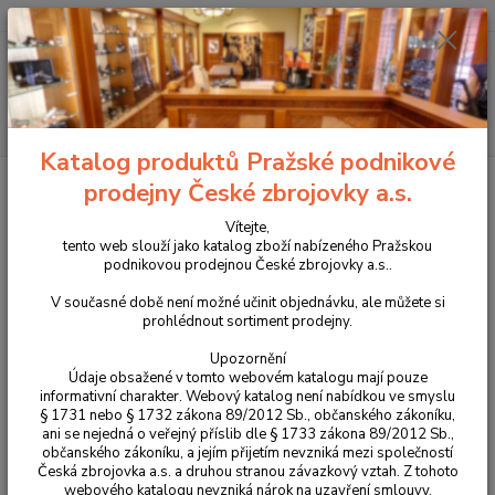
+420 225 375 800
Menu
Hledat
Katalog produktů Pražské podnikové
Úvod
Příslušenství, doplňky a náhradní díly
Pro pistole
Střenky
prodejny České zbrojovky a.s.
Plastové střenky pro CZ 82/83
Vítejte,
Plastové střenky pro CZ 82/83
tento web slouží jako katalog zboží nabízeného Pražskou
podnikovou prodejnou České zbrojovky a.s..
V současné době není možné učinit objednávku, ale můžete si
prohlédnout sortiment prodejny.
Upozornění
Údaje obsažené v tomto webovém katalogu mají pouze
informativní charakter. Webový katalog není nabídkou ve smyslu
§ 1731 nebo § 1732 zákona 89/2012 Sb., občanského zákoníku,
ani se nejedná o veřejný příslib dle § 1733 zákona 89/2012 Sb.,
občanského zákoníku, a jejím přijetím nevzniká mezi společností
Česká zbrojovka a.s. a druhou stranou závazkový vztah. Z tohoto
webového katalogu nevzniká nárok na uzavření smlouvy.