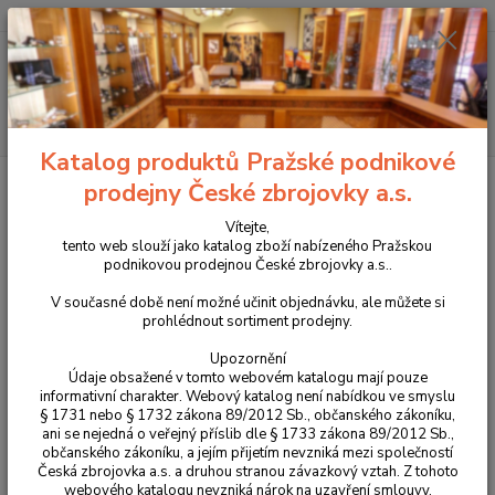
+420 225 375 800
Menu
Hledat
Katalog produktů Pražské podnikové
Úvod
Příslušenství, doplňky a náhradní díly
Pro dlouhé zbraně
prodejny České zbrojovky a.s.
Zásobníky
Pětiranný ocelový zásobník pro malorážky CZ 452/453 v ráži
.17HMR a .22WMR
Vítejte,
tento web slouží jako katalog zboží nabízeného Pražskou
Pětiranný ocelový zásobník pro
podnikovou prodejnou České zbrojovky a.s..
malorážky CZ 452/453 v ráži
V současné době není možné učinit objednávku, ale můžete si
prohlédnout sortiment prodejny.
.17HMR a .22WMR
Upozornění
Údaje obsažené v tomto webovém katalogu mají pouze
informativní charakter. Webový katalog není nabídkou ve smyslu
§ 1731 nebo § 1732 zákona 89/2012 Sb., občanského zákoníku,
ani se nejedná o veřejný příslib dle § 1733 zákona 89/2012 Sb.,
občanského zákoníku, a jejím přijetím nevzniká mezi společností
Česká zbrojovka a.s. a druhou stranou závazkový vztah. Z tohoto
webového katalogu nevzniká nárok na uzavření smlouvy.