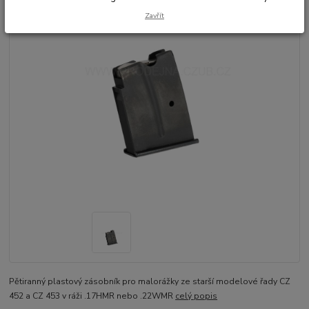
Zavřít
Pětiranný plastový zásobník pro malorážky ze starší modelové řady CZ
452 a CZ 453 v ráži .17HMR nebo .22WMR
celý popis