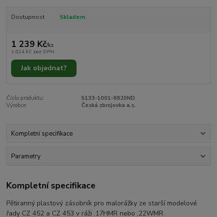
Dostupnost
Skladem
1 239 Kč
/
ks
1 024 Kč
bez DPH
Jak objednat?
Číslo produktu:
5133-1001-8820ND
Výrobce:
Česká zbrojovka a.s.
Kompletní specifikace
Parametry
Kompletní specifikace
Pětiranný plastový zásobník pro malorážky ze starší modelové
řady CZ 452 a CZ 453 v ráži .17HMR nebo .22WMR