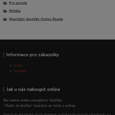
Pro pistole
Mířidla
Montážní destičky Optics Ready
Informace pro zákazníky
O nás
Kontakty
Jak u nás nakoupit online
Na našem webu nenajdete tlačítko
“Vložit do košíku“ nejedná se totiž o eshop.
Pokud chcete nějaké zboží objednat, pošlete nám prosím objednávku na