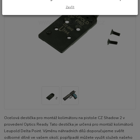
Zavřít
Ocelová destička pro montáž kolimátoru na pistole CZ Shadow 2 v
provedení Optics Ready. Tato destička je určená pro montáž kolimátorů
Leupold Delta Point. Výměnu náhradních dílů doporučujeme svěřit
odborné dílně ve vašem okolí, popřípadě můžete využít služeb našeho