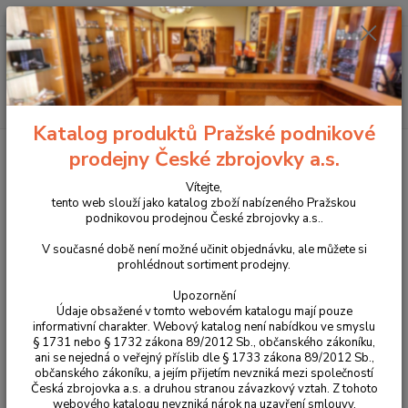
+420 225 375 800
Menu
Hledat
Katalog produktů Pražské podnikové
Úvod
Příslušenství, doplňky a náhradní díly
Pro pistole
Mířidla
prodejny České zbrojovky a.s.
Montážní destičky Optics Ready
Optics Ready destička CZ Shadow 2 -
Leupold Delta Point
Vítejte,
tento web slouží jako katalog zboží nabízeného Pražskou
Optics Ready destička CZ Shadow
podnikovou prodejnou České zbrojovky a.s..
2 - Leupold Delta Point
V současné době není možné učinit objednávku, ale můžete si
prohlédnout sortiment prodejny.
Upozornění
Údaje obsažené v tomto webovém katalogu mají pouze
informativní charakter. Webový katalog není nabídkou ve smyslu
§ 1731 nebo § 1732 zákona 89/2012 Sb., občanského zákoníku,
ani se nejedná o veřejný příslib dle § 1733 zákona 89/2012 Sb.,
občanského zákoníku, a jejím přijetím nevzniká mezi společností
Česká zbrojovka a.s. a druhou stranou závazkový vztah. Z tohoto
webového katalogu nevzniká nárok na uzavření smlouvy.