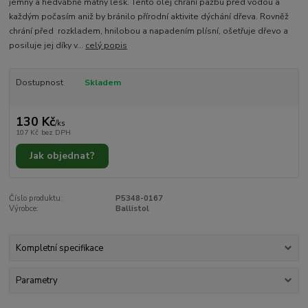
jemný a hedvábně matný lesk. Tento olej chrání pažbu před vodou a
každým počasím aniž by bránilo přírodní aktivite dýchání dřeva. Rovněž
chrání před rozkladem, hnilobou a napadením plísní, ošetřuje dřevo a
posiluje jej díky v...
celý popis
Dostupnost
Skladem
130 Kč
/
ks
107 Kč
bez DPH
Jak objednat?
Číslo produktu:
P5348-0167
Výrobce:
Ballistol
Kompletní specifikace
Parametry