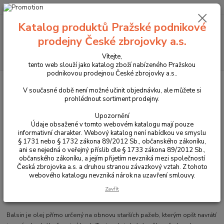
+420 225 375 800
Katalog produktů Pražské podnikové
Menu
prodejny České zbrojovky a.s.
Hledat
Vítejte,
tento web slouží jako katalog zboží nabízeného Pražskou
podnikovou prodejnou České zbrojovky a.s..
Úvod
Péče o zbraně
Oleje na čištění
Olej na pažby Ballistol Balsin
světle hnědý
V současné době není možné učinit objednávku, ale můžete si
prohlédnout sortiment prodejny.
Olej na pažby Ballistol Balsin
Upozornění
světle hnědý
Údaje obsažené v tomto webovém katalogu mají pouze
informativní charakter. Webový katalog není nabídkou ve smyslu
§ 1731 nebo § 1732 zákona 89/2012 Sb., občanského zákoníku,
ani se nejedná o veřejný příslib dle § 1733 zákona 89/2012 Sb.,
občanského zákoníku, a jejím přijetím nevzniká mezi společností
Česká zbrojovka a.s. a druhou stranou závazkový vztah. Z tohoto
webového katalogu nevzniká nárok na uzavření smlouvy.
Zavřít
Balsin je olej přímo určený na obnovu starších pažeb, kterým opšt navrátí