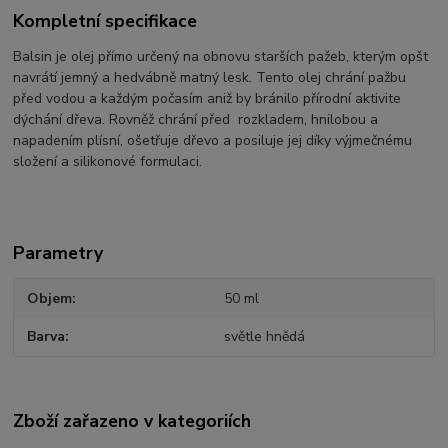
Kompletní specifikace
Balsin je olej přímo určený na obnovu starších pažeb, kterým opšt
navrátí jemný a hedvábně matný lesk. Tento olej chrání pažbu
před vodou a každým počasím aniž by bránilo přírodní aktivite
dýchání dřeva. Rovněž chrání před rozkladem, hnilobou a
napadením plísní, ošetřuje dřevo a posiluje jej díky výjmečnému
složení a silikonové formulaci.
Parametry
Objem
50 ml
Barva
světle hnědá
Zboží zařazeno v kategoriích