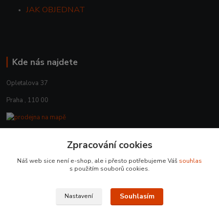
JAK OBJEDNAT
Kde nás najdete
Opletalova 37
Praha , 110 00
Zpracování cookies
Kontakty
Náš web sice není e-shop, ale i přesto potřebujeme Váš
souhlas
+420 225 375 800
s použitím souborů cookies.
prodejna.praha@czub.cz
Souhlasím
Nastavení