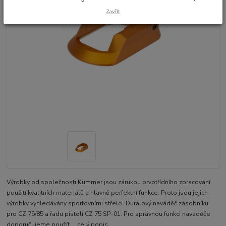
Zavřít
Výrobky od společnosti Kummer jsou zárukou prvotřídního zpracování,
použití kvalitních materiálů a hlavně perfektní funkce. Proto jsou jejich
výrobky vyhledávány sportovními střelci. Duralový naváděč zásobníku
pro CZ 75/85 a řadu pistolí CZ 75 SP-01. Pro správnou funkci navaděče
doporučujeme použít ...
celý popis