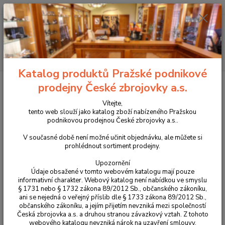
+420 225 375 800
Menu
Hledat
Katalog produktů Pražské podnikové
Úvod
Příslušenství, doplňky a náhradní díly
Pro pistole
Zásobníková
prodejny České zbrojovky a.s.
dna a naváděče zásobníku
Navaděč zásobníku pro CZ 75 a CZ 75 SP-01
Vítejte,
Navaděč zásobníku pro CZ 75 a
tento web slouží jako katalog zboží nabízeného Pražskou
podnikovou prodejnou České zbrojovky a.s..
CZ 75 SP-01
V současné době není možné učinit objednávku, ale můžete si
prohlédnout sortiment prodejny.
Upozornění
Údaje obsažené v tomto webovém katalogu mají pouze
informativní charakter. Webový katalog není nabídkou ve smyslu
§ 1731 nebo § 1732 zákona 89/2012 Sb., občanského zákoníku,
ani se nejedná o veřejný příslib dle § 1733 zákona 89/2012 Sb.,
občanského zákoníku, a jejím přijetím nevzniká mezi společností
Česká zbrojovka a.s. a druhou stranou závazkový vztah. Z tohoto
webového katalogu nevzniká nárok na uzavření smlouvy.