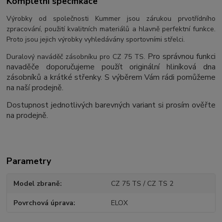
Kompletní specifikace
Výrobky od společnosti Kummer jsou zárukou prvotřídního
zpracování, použití kvalitních materiálů a hlavně perfektní funkce.
Proto jsou jejich výrobky vyhledávány sportovními střelci.
Pro správnou funkci
Duralový naváděč zásobníku pro CZ 75 TS.
navaděče doporučujeme použít originální hliníková dna
zásobníků a krátké střenky. S výběrem Vám rádi pomůžeme
na naší prodejně.
Dostupnost jednotlivých barevných variant si prosím ověřte
na prodejně.
Parametry
Model zbraně
CZ 75 TS / CZ TS 2
Povrchová úprava
ELOX