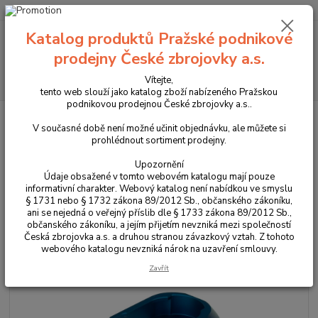
+420 225 375 800
Katalog produktů Pražské podnikové
Menu
prodejny České zbrojovky a.s.
Hledat
Vítejte,
tento web slouží jako katalog zboží nabízeného Pražskou
podnikovou prodejnou České zbrojovky a.s..
Úvod
Příslušenství, doplňky a náhradní díly
Pro pistole
Zásobníková
dna a naváděče zásobníku
Navaděč zásobníku pro CZ 75 TS
V současné době není možné učinit objednávku, ale můžete si
prohlédnout sortiment prodejny.
Navaděč zásobníku pro CZ 75 TS
Upozornění
Údaje obsažené v tomto webovém katalogu mají pouze
informativní charakter. Webový katalog není nabídkou ve smyslu
§ 1731 nebo § 1732 zákona 89/2012 Sb., občanského zákoníku,
ani se nejedná o veřejný příslib dle § 1733 zákona 89/2012 Sb.,
občanského zákoníku, a jejím přijetím nevzniká mezi společností
Česká zbrojovka a.s. a druhou stranou závazkový vztah. Z tohoto
webového katalogu nevzniká nárok na uzavření smlouvy.
Zavřít