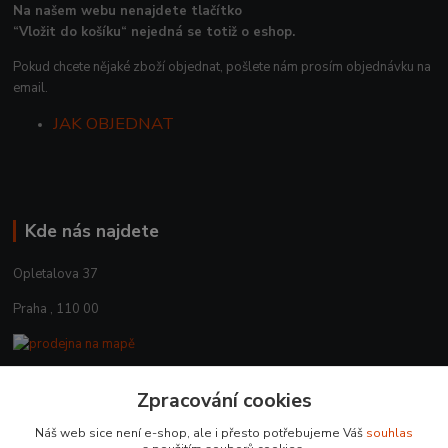
Na našem webu nenajdete tlačítko
“Vložit do košíku“ nejedná se totiž o eshop.
Pokud chcete nějaké zboží objednat, pošlete nám prosím objednávku na
email.
JAK OBJEDNAT
Kde nás najdete
Opletalova 37
Praha , 110 00
Zpracování cookies
Kontakty
Náš web sice není e-shop, ale i přesto potřebujeme Váš
souhlas
+420 225 375 800