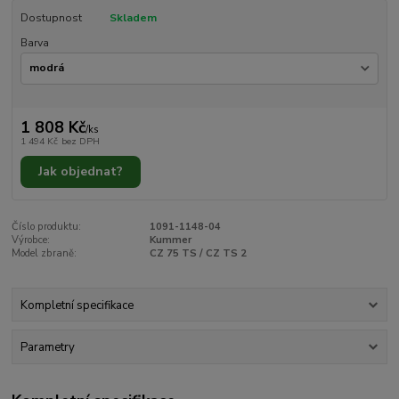
Dostupnost
Skladem
Barva
1 808 Kč
/
ks
1 494 Kč
bez DPH
Jak objednat?
Číslo produktu:
1091-1148-04
Výrobce:
Kummer
Model zbraně:
CZ 75 TS / CZ TS 2
Kompletní specifikace
Parametry