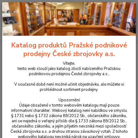
+420 225 375 800
Menu
Hledat
Katalog produktů Pražské podnikové
Úvod
Optika
Montáže, weaver lišty
Náhradní díly k montážím
prodejny České zbrojovky a.s.
Náhradní šroub oka pro montáže KOZAP 3mm
Vítejte,
Náhradní šroub oka pro montáže
tento web slouží jako katalog zboží nabízeného Pražskou
podnikovou prodejnou České zbrojovky a.s..
KOZAP 3mm
V současné době není možné učinit objednávku, ale můžete si
prohlédnout sortiment prodejny.
Upozornění
Údaje obsažené v tomto webovém katalogu mají pouze
informativní charakter. Webový katalog není nabídkou ve smyslu
§ 1731 nebo § 1732 zákona 89/2012 Sb., občanského zákoníku,
ani se nejedná o veřejný příslib dle § 1733 zákona 89/2012 Sb.,
občanského zákoníku, a jejím přijetím nevzniká mezi společností
Česká zbrojovka a.s. a druhou stranou závazkový vztah. Z tohoto
webového katalogu nevzniká nárok na uzavření smlouvy.