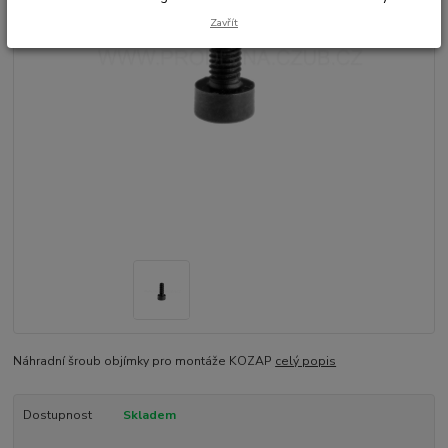
Zavřít
Náhradní šroub objímky pro montáže KOZAP
celý popis
Dostupnost
Skladem