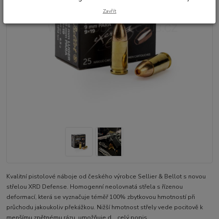
Zavřít
Kvalitní pistolové náboje od českého výrobce Sellier & Bellot s novou
střelou XRD Defense. Homogenní neolovnatá střela s řízenou
deformací, která se vyznačuje téměř 100% zbytkovou hmotností při
průchodu jakoukoliv překážkou. Nižší hmotnost střely vede pocitově k
menšímu zpětnému rázu, umožňuje d...
celý popis