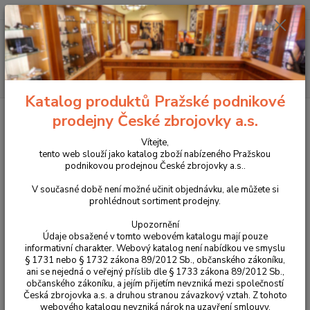
+420 225 375 800
Menu
Hledat
Katalog produktů Pražské podnikové
Úvod
Střelivo
Pistolové a revolverové náboje
Náboje Sellier & Bellot
prodejny České zbrojovky a.s.
9mm Luger XRG Defense 6,5g
Vítejte,
Náboje Sellier & Bellot 9mm
tento web slouží jako katalog zboží nabízeného Pražskou
podnikovou prodejnou České zbrojovky a.s..
Luger XRG Defense 6,5g
V současné době není možné učinit objednávku, ale můžete si
prohlédnout sortiment prodejny.
Upozornění
Údaje obsažené v tomto webovém katalogu mají pouze
informativní charakter. Webový katalog není nabídkou ve smyslu
§ 1731 nebo § 1732 zákona 89/2012 Sb., občanského zákoníku,
ani se nejedná o veřejný příslib dle § 1733 zákona 89/2012 Sb.,
občanského zákoníku, a jejím přijetím nevzniká mezi společností
Česká zbrojovka a.s. a druhou stranou závazkový vztah. Z tohoto
webového katalogu nevzniká nárok na uzavření smlouvy.