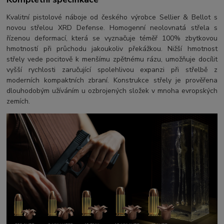
Kvalitní pistolové náboje od českého výrobce Sellier & Bellot s
novou střelou XRD Defense. Homogenní neolovnatá střela s
řízenou deformací, která se vyznačuje téměř 100% zbytkovou
hmotností při průchodu jakoukoliv překážkou. Nižší hmotnost
střely vede pocitově k menšímu zpětnému rázu, umožňuje docílit
vyšší rychlosti zaručující spolehlivou expanzi při střelbě z
moderních kompaktních zbraní. Konstrukce střely je prověřena
dlouhodobým užíváním u ozbrojených složek v mnoha evropských
zemích.