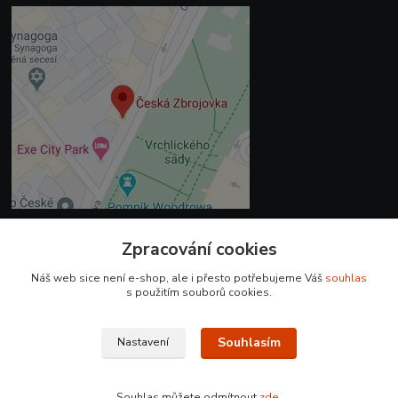
Zpracování cookies
Kontakty
Náš web sice není e-shop, ale i přesto potřebujeme Váš
souhlas
+420 225 375 800
s použitím souborů cookies.
prodejna.praha@czub.cz
Souhlasím
Nastavení
Souhlas můžete odmítnout
zde
.