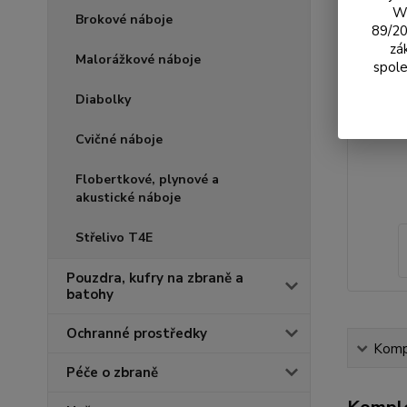
We
Brokové náboje
89/20
zá
Malorážkové náboje
spole
Diabolky
Cvičné náboje
Flobertkové, plynové a
akustické náboje
Střelivo T4E
Pouzdra, kufry na zbraně a
batohy
Ochranné prostředky
Kompl
Péče o zbraně