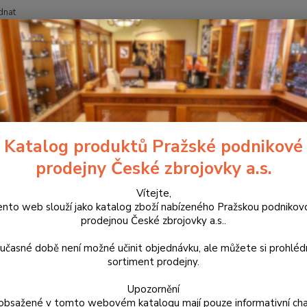
dnat
Nevíte
Hledat
+420
třelivo
Kulové náboje
Náboje Sellier & Bellot 7,62x54R SP 11,7g
je Sellier & Bellot 7,62x54R SP
Katalog produktů Pražské podnikové
prodejny České zbrojovky a.s.
Kvalit
polopl
Vítejte,
ento web slouží jako katalog zboží nabízeného Pražskou podnikov
dochází
prodejnou České zbrojovky a.s..
Střela
učasné době není možné učinit objednávku, ale můžete si prohlé
sortiment prodejny.
Dos
Upozornění
obsažené v tomto webovém katalogu mají pouze informativní cha