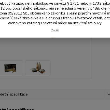
bový katalog není nabídkou ve smyslu § 1731 nebo § 1732 zák
69
12 Sb., občanského zákoníku, ani se nejedná o veřejný příslib dle 
574
kona 89/2012 Sb., občanského zákoníku, a jejím přijetím nevzniká m
čností Česká zbrojovka a.s. a druhou stranou závazkový vztah. Z 
webového katalogu nevzniká nárok na uzavření smlouvy.
Číslo p
Výrobc
Zavřít
etní specifikace