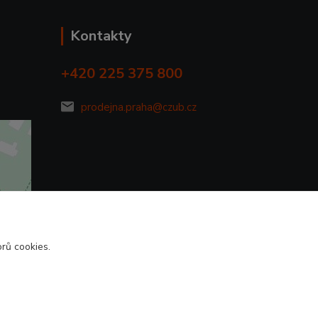
Kontakty
+420 225 375 800
prodejna.praha@czub.cz
rů cookies.