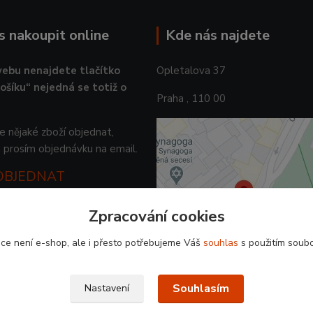
ás nakoupit online
Kde nás najdete
ebu nenajdete tlačítko
Opletalova 37
košíku“ nejedná se totiž o
Praha , 110 00
 nějaké zboží objednat,
 prosím objednávku na email.
 OBJEDNAT
Zpracování cookies
ce není e-shop, ale i přesto potřebujeme Váš
souhlas
s použitím soubo
Souhlasím
Nastavení