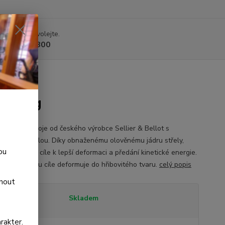
 si rady? Zavolejte.
 225 375 800
 11,7g
ní kulové náboje od českého výrobce Sellier & Bellot s
ášťovou střelou. Díky obnaženému olověnému jádru střely,
ou
 při zásahu cíle k lepší deformaci a předání kinetické energie.
 se po zásahu cíle deformuje do hřibovitého tvaru.
celý popis
dnout
tupnost
Skladem
rakter.