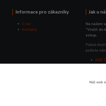
Informace pro zákazníky
Jak u n
O nás
Na našem w
Kontakty
“Vložit do 
eshop.
Pokud chcete
pošlete nám
JAK
Náš web si