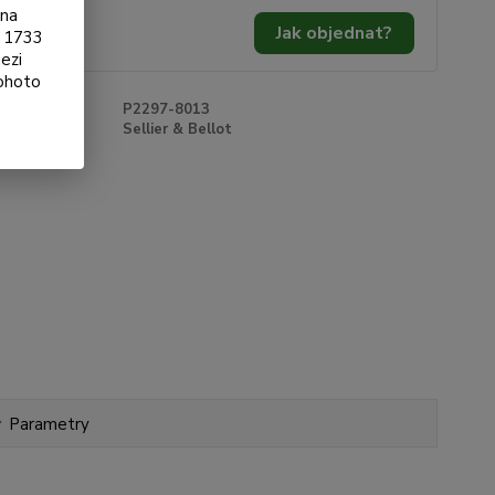
ona
5 Kč
/
ks
Jak objednat?
§ 1733
 Kč
bez DPH
ezi
tohoto
roduktu:
P2297-8013
e:
Sellier & Bellot
Parametry