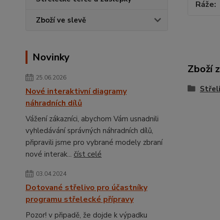
Ráže
Zboží ve slevě
Novinky
Zboží 
25.06.2026
Střel
Nové interaktivní diagramy
náhradních dílů
Vážení zákazníci, abychom Vám usnadnili
vyhledávání správných náhradních dílů,
připravili jsme pro vybrané modely zbraní
nové interak...
číst celé
03.04.2024
Dotované střelivo pro účastníky
programu střelecké přípravy
Pozor! v připadě, že dojde k výpadku