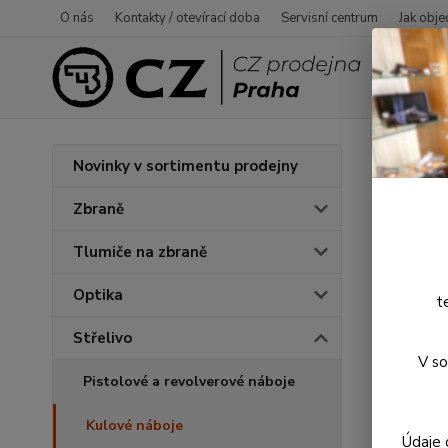
O nás
Kontakty / otevírací doba
Servisní centrum
Jak obje
Úvod
S
Novinky v sortimentu prodejny
Nábo
Zbraně
Tlumiče na zbraně
Optika
t
Střelivo
V so
Pistolové a revolverové náboje
Kulové náboje
Údaje 