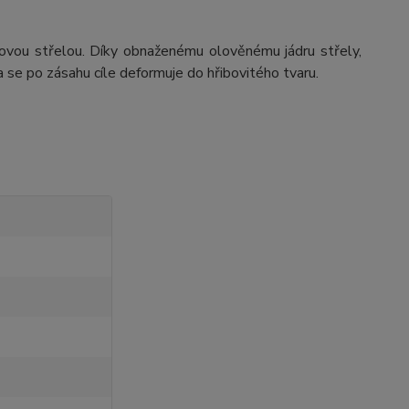
ťovou střelou. Díky obnaženému olověnému jádru střely,
la se po zásahu cíle deformuje do hřibovitého tvaru.