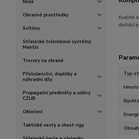
Komple
Nože
Obranné prostředky
Kvalitní
dochází p
Svítilny
Střelecké tréninkové systémy
Mantis
Param
Trezory na zbraně
Typ st
Příslušenství, doplňky a
náhradní díly
Hmotn
Propagační předměty a oděvy
CZUB
Rychl
Oblečení
Energ
Taktické vesty a chest rigy
Obsah
Střelecké terče a záslepky