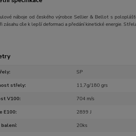
tní specifikace
 kulové náboje od českého výrobce Sellier & Bellot s polopláš
ři zásahu cíle k lepší deformaci a předání kinetické energie. Stře
etry
řely
SP
ost střely
11,7g/180 grs
ost V100
704 m/s
ie E100
2899 J
 balení
20ks