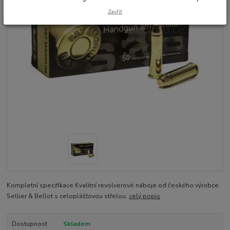
Zavřít
Kompletní specifikace Kvalitní revolverové náboje od českého výrobce
Sellier & Bellot s celoplášťovou střelou.
celý popis
Dostupnost
Skladem