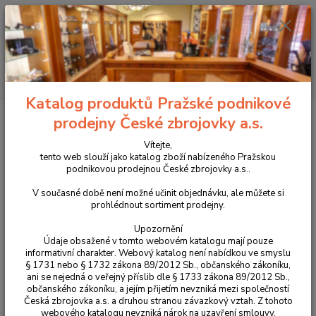
+420 225 375 800
Menu
Hledat
Katalog produktů Pražské podnikové
Úvod
Střelivo
Pistolové a revolverové náboje
Náboje Sellier & Bellot
prodejny České zbrojovky a.s.
357 MAGNUM FMJ 10,25g
Vítejte,
Náboje Sellier & Bellot 357
tento web slouží jako katalog zboží nabízeného Pražskou
podnikovou prodejnou České zbrojovky a.s..
MAGNUM FMJ 10,25g
V současné době není možné učinit objednávku, ale můžete si
prohlédnout sortiment prodejny.
Upozornění
Údaje obsažené v tomto webovém katalogu mají pouze
informativní charakter. Webový katalog není nabídkou ve smyslu
§ 1731 nebo § 1732 zákona 89/2012 Sb., občanského zákoníku,
ani se nejedná o veřejný příslib dle § 1733 zákona 89/2012 Sb.,
občanského zákoníku, a jejím přijetím nevzniká mezi společností
Česká zbrojovka a.s. a druhou stranou závazkový vztah. Z tohoto
webového katalogu nevzniká nárok na uzavření smlouvy.