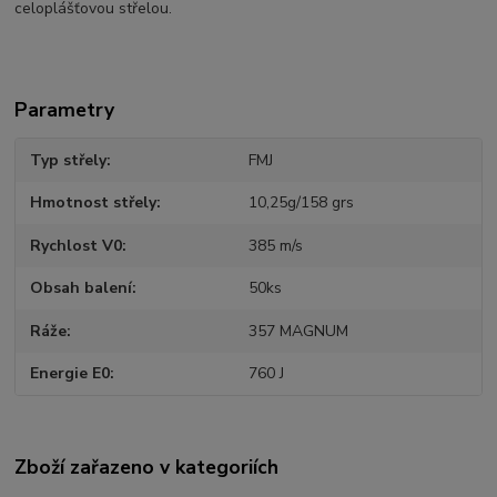
celoplášťovou střelou.
Parametry
Typ střely
FMJ
Hmotnost střely
10,25g/158 grs
Rychlost V0
385 m/s
Obsah balení
50ks
Ráže
357 MAGNUM
Energie E0
760 J
Zboží zařazeno v kategoriích