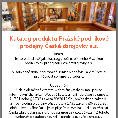
+420 225 375 800
Menu
Hledat
Katalog produktů Pražské podnikové
Úvod
Střelivo
Malorážkové náboje
Náboje Sellier & Bellot .22 Short
prodejny České zbrojovky a.s.
1,8g
Vítejte,
Náboje Sellier & Bellot .22 Short
tento web slouží jako katalog zboží nabízeného Pražskou
podnikovou prodejnou České zbrojovky a.s..
1,8g
V současné době není možné učinit objednávku, ale můžete si
prohlédnout sortiment prodejny.
Upozornění
Údaje obsažené v tomto webovém katalogu mají pouze
informativní charakter. Webový katalog není nabídkou ve smyslu
§ 1731 nebo § 1732 zákona 89/2012 Sb., občanského zákoníku,
ani se nejedná o veřejný příslib dle § 1733 zákona 89/2012 Sb.,
občanského zákoníku, a jejím přijetím nevzniká mezi společností
Česká zbrojovka a.s. a druhou stranou závazkový vztah. Z tohoto
webového katalogu nevzniká nárok na uzavření smlouvy.