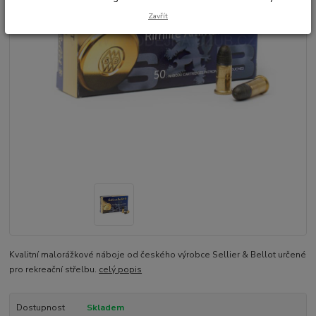
Zavřít
Kvalitní malorážkové náboje od českého výrobce Sellier & Bellot určené
pro rekreační střelbu.
celý popis
Dostupnost
Skladem