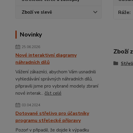
Ráže
Zboží ve slevě
Novinky
25.06.2026
Zboží 
Nové interaktivní diagramy
náhradních dílů
Střel
Vážení zákazníci, abychom Vám usnadnili
vyhledávání správných náhradních dílů,
připravili jsme pro vybrané modely zbraní
nové interak...
číst celé
03.04.2024
Dotované střelivo pro účastníky
programu střelecké přípravy
Pozor! v připadě, že dojde k výpadku