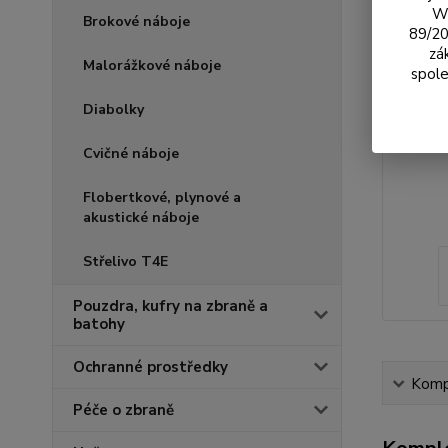
We
Brokové náboje
89/20
zá
Malorážkové náboje
spole
Diabolky
Cvičné náboje
Flobertkové, plynové a
akustické náboje
Střelivo T4E
Pouzdra, kufry na zbraně a
batohy
Ochranné prostředky
Kompl
Péče o zbraně