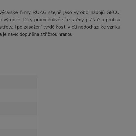
švýcarské firmy RUAG stejně jako výrobci nábojů GECO,
o výrobce. Díky promněnlivé síle stěny pláště a prolisu
řely. I po zasažení tvrdé kosti v cíli nedochází ke vzniku
je navíc doplněna střižnou hranou.