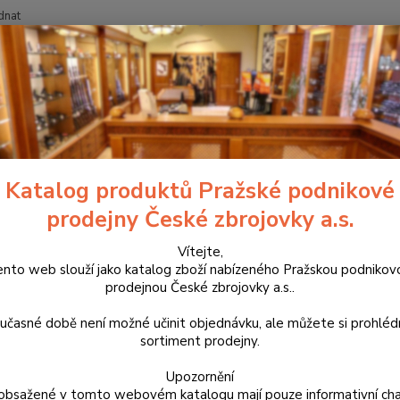
dnat
Nevíte
Hledat
+420
třelivo
Kulové náboje
Náboje RWS .300Win. Mag. EVO 11,9g
je RWS .300Win. Mag. EVO 11,
Katalog produktů Pražské podnikové
prodejny České zbrojovky a.s.
Kvalit
švýcar
Vítejte,
ento web slouží jako katalog zboží nabízeného Pražskou podnikov
Norma. 
prodejnou České zbrojovky a.s..
Díky pr
docház
učasné době není možné učinit objednávku, ale můžete si prohlé
sortiment prodejny.
Dos
Upozornění
obsažené v tomto webovém katalogu mají pouze informativní cha