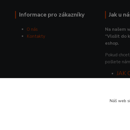
Informace pro zákazníky
Jak u n
O nás
Na našem w
Kontakty
“Vložit do 
eshop.
Pokud chcete
pošlete nám
JAK
Náš web si