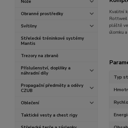
Komple
Nože
Kvalitní
Obranné prostředky
Rottweil 
pláště ve
Svítilny
úlomku a 
Střelecké tréninkové systémy
Mantis
Trezory na zbraně
Param
Příslušenství, doplňky a
náhradní díly
Typ st
Propagační předměty a oděvy
Hmotn
CZUB
Rychl
Oblečení
Energ
Taktické vesty a chest rigy
Obsah
Střelecké terče a záslepky