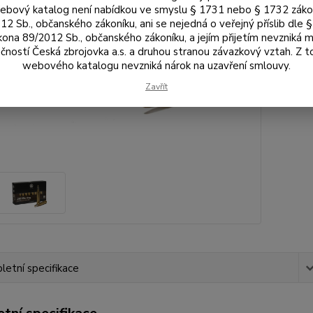
bový katalog není nabídkou ve smyslu § 1731 nebo § 1732 zák
12 Sb., občanského zákoníku, ani se nejedná o veřejný příslib dle 
2 
kona 89/2012 Sb., občanského zákoníku, a jejím přijetím nevzniká m
2 1
čností Česká zbrojovka a.s. a druhou stranou závazkový vztah. Z 
webového katalogu nevzniká nárok na uzavření smlouvy.
Číslo p
Zavřít
Výrobc
etní specifikace