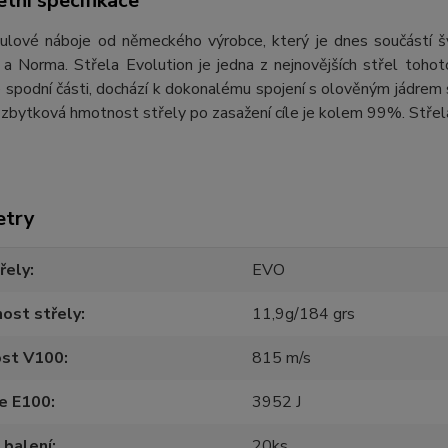
tní specifikace
 kulové náboje od německého výrobce, který je dnes součástí 
a Norma. Střela Evolution je jedna z nejnovějších střel tohot
 spodní části, dochází k dokonalému spojení s olověným jádrem st
zbytková hmotnost střely po zasažení cíle je kolem 99%. Střela 
etry
řely
EVO
ost střely
11,9g/184 grs
ost V100
815 m/s
ie E100
3952 J
 balení
20ks