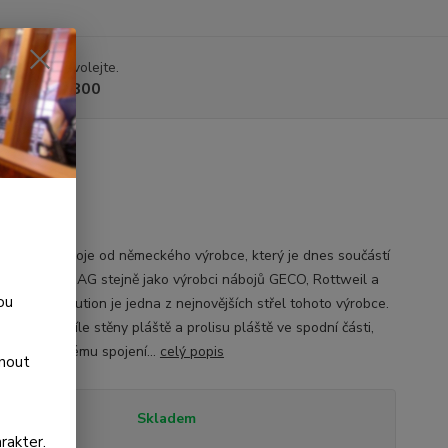
 si rady? Zavolejte.
 225 375 800
9g
ní kulové náboje od německého výrobce, který je dnes součástí
ské firmy RUAG stejně jako výrobci nábojů GECO, Rottweil a
ou
Střela Evolution je jedna z nejnovějších střel tohoto výrobce.
omněnlivé síle stěny pláště a prolisu pláště ve spodní části,
í k dokonalému spojení...
celý popis
dnout
tupnost
Skladem
rakter.