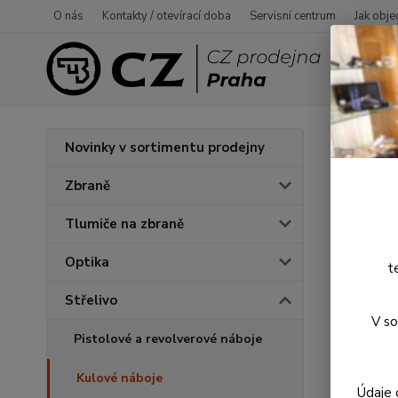
O nás
Kontakty / otevírací doba
Servisní centrum
Jak obje
Úvod
S
Novinky v sortimentu prodejny
Nábo
Zbraně
Tlumiče na zbraně
Optika
t
Střelivo
V so
Pistolové a revolverové náboje
Kulové náboje
Údaje 