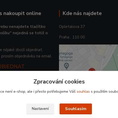
ás nakoupit online
Kde nás najdete
ebu nenajdete tlačítko
Opletalova 37
košíku“ nejedná se totiž o
Praha , 110 00
 nějaké zboží objednat,
 prosím objednávku na email.
 OBJEDNAT
Zpracování cookies
ce není e-shop, ale i přesto potřebujeme Váš
souhlas
s použitím soubo
Souhlasím
Nastavení