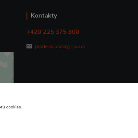
Kontakty
+420 225 375 800
prodejna.praha@czub.cz
rů cookies.