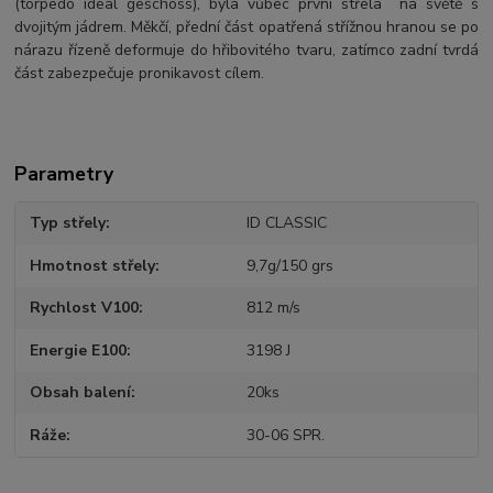
(torpedo ideal geschoss), byla vůbec první střela na světě s
dvojitým jádrem. Měkčí, přední část opatřená střížnou hranou se po
nárazu řízeně deformuje do hřibovitého tvaru, zatímco zadní tvrdá
část zabezpečuje pronikavost cílem.
Parametry
Typ střely
ID CLASSIC
Hmotnost střely
9,7g/150 grs
Rychlost V100
812 m/s
Energie E100
3198 J
Obsah balení
20ks
Ráže
30-06 SPR.