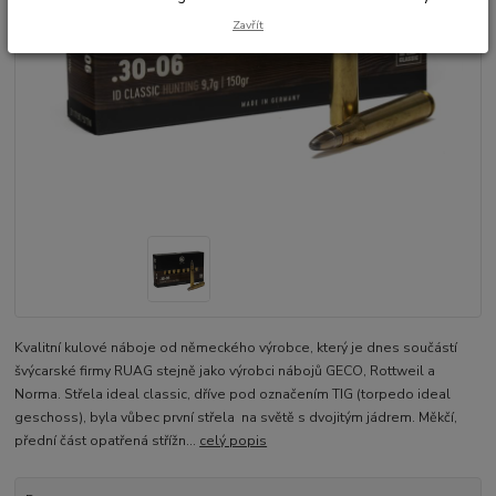
Zavřít
Kvalitní kulové náboje od německého výrobce, který je dnes součástí
švýcarské firmy RUAG stejně jako výrobci nábojů GECO, Rottweil a
Norma. Střela ideal classic, dříve pod označením TIG (torpedo ideal
geschoss), byla vůbec první střela na světě s dvojitým jádrem. Měkčí,
přední část opatřená střížn...
celý popis