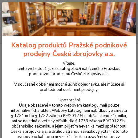
+420 225 375 800
Menu
Hledat
Katalog produktů Pražské podnikové
Úvod
Střelivo
Kulové náboje
Náboje RWS 30-06Spr. ID 9,7g
prodejny České zbrojovky a.s.
Náboje RWS 30-06Spr. ID 9,7g
Vítejte,
tento web slouží jako katalog zboží nabízeného Pražskou
podnikovou prodejnou České zbrojovky a.s..
V současné době není možné učinit objednávku, ale můžete si
prohlédnout sortiment prodejny.
Upozornění
Údaje obsažené v tomto webovém katalogu mají pouze
informativní charakter. Webový katalog není nabídkou ve smyslu
§ 1731 nebo § 1732 zákona 89/2012 Sb., občanského zákoníku,
ani se nejedná o veřejný příslib dle § 1733 zákona 89/2012 Sb.,
občanského zákoníku, a jejím přijetím nevzniká mezi společností
Česká zbrojovka a.s. a druhou stranou závazkový vztah. Z tohoto
webového katalogu nevzniká nárok na uzavření smlouvy.