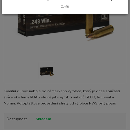
Zavřít
Kvalitní kulové náboje od německého výrobce, který je dnes součástí
švýcarské firmy RUAG stejně jako výrobci nábojů GECO, Rottweil a
Norma. Poloplášťové provedení střely od výrobce RWS
celý popis
Dostupnost
Skladem