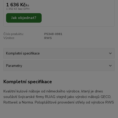
1 636 Kč
/
ks
1 352 Kč
bez DPH
Jak objednat?
Číslo produktu:
P5348-0981
Výrobce:
RWS
Kompletní specifikace
Parametry
Kompletní specifikace
Kvalitní kulové náboje od německého výrobce, který je dnes
součástí švýcarské firmy RUAG stejně jako výrobci nábojů GECO,
Rottweil a Norma. Poloplášťové provedení střely od výrobce RWS