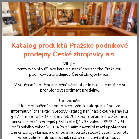
+420 225 375 800
Menu
Hledat
Katalog produktů Pražské podnikové
Úvod
Střelivo
Kulové náboje
Náboje RWS .243Win TMS 6,5g
prodejny České zbrojovky a.s.
Náboje RWS .243Win TMS 6,5g
Vítejte,
tento web slouží jako katalog zboží nabízeného Pražskou
podnikovou prodejnou České zbrojovky a.s..
V současné době není možné učinit objednávku, ale můžete si
prohlédnout sortiment prodejny.
Upozornění
Údaje obsažené v tomto webovém katalogu mají pouze
informativní charakter. Webový katalog není nabídkou ve smyslu
§ 1731 nebo § 1732 zákona 89/2012 Sb., občanského zákoníku,
ani se nejedná o veřejný příslib dle § 1733 zákona 89/2012 Sb.,
občanského zákoníku, a jejím přijetím nevzniká mezi společností
Česká zbrojovka a.s. a druhou stranou závazkový vztah. Z tohoto
webového katalogu nevzniká nárok na uzavření smlouvy.