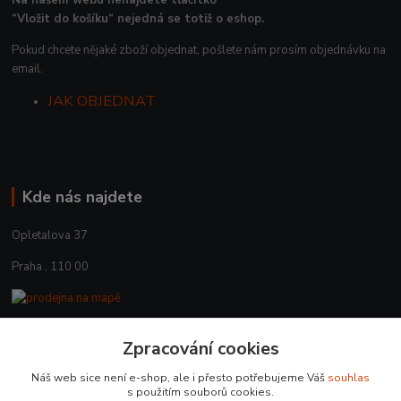
“Vložit do košíku“ nejedná se totiž o eshop.
Pokud chcete nějaké zboží objednat, pošlete nám prosím objednávku na
email.
JAK OBJEDNAT
Kde nás najdete
Opletalova 37
Praha , 110 00
Zpracování cookies
Kontakty
Náš web sice není e-shop, ale i přesto potřebujeme Váš
souhlas
+420 225 375 800
s použitím souborů cookies.