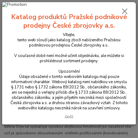
+420 225 375 800
Menu
Katalog produktů Pražské podnikové
prodejny České zbrojovky a.s.
Hledat
Vítejte,
tento web slouží jako katalog zboží nabízeného Pražskou
podnikovou prodejnou České zbrojovky a.s..
Úvod
Střelivo
Kulové náboje
Náboje Norma 7x64 Oryx 10,1g
V současné době není možné učinit objednávku, ale můžete si
Náboje Norma 7x64 Oryx 10,1g
prohlédnout sortiment prodejny.
Upozornění
Údaje obsažené v tomto webovém katalogu mají pouze
informativní charakter. Webový katalog není nabídkou ve smyslu
§ 1731 nebo § 1732 zákona 89/2012 Sb., občanského zákoníku,
ani se nejedná o veřejný příslib dle § 1733 zákona 89/2012 Sb.,
občanského zákoníku, a jejím přijetím nevzniká mezi společností
Česká zbrojovka a.s. a druhou stranou závazkový vztah. Z tohoto
webového katalogu nevzniká nárok na uzavření smlouvy.
Kvalitní kulové náboje od švédského výrobce, který je dnes součástí
Zavřít
švýcarské firmy RUAG stejně jako výrobci nábojů GECO, Rottweil a RWS.
Střela Oryx se vyznačuje vysokou zbytkovou hmotností po zasažení cíle,
což je způsobeno oboustranným vnitřním profilováním (bondováním),