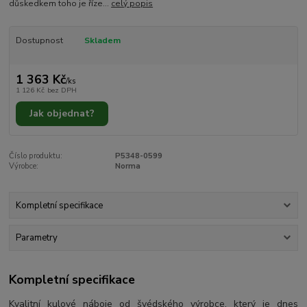
důskedkem toho je říze...
celý popis
Dostupnost
Skladem
1 363 Kč
/
ks
1 126 Kč
bez DPH
Jak objednat?
Číslo produktu:
P5348-0599
Výrobce:
Norma
Kompletní specifikace
Parametry
Kompletní specifikace
Kvalitní kulové náboje od švédského výrobce, který je dnes