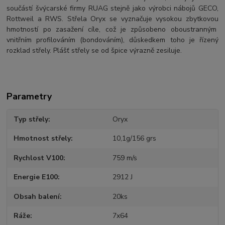
součástí švýcarské firmy RUAG stejně jako výrobci nábojů GECO,
Rottweil a RWS. Střela Oryx se vyznačuje vysokou zbytkovou
hmotností po zasažení cíle, což je způsobeno oboustranným
vnitřním profilováním (bondováním), důskedkem toho je řízený
rozklad střely. Plášť střely se od špice výrazně zesiluje.
Parametry
Typ střely
Oryx
Hmotnost střely
10,1g/156 grs
Rychlost V100
759 m/s
Energie E100
2912 J
Obsah balení
20ks
Ráže
7x64