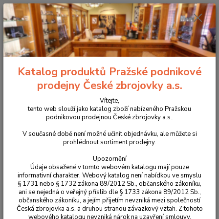
+420 225 375 800
Menu
Hledat
Katalog produktů Pražské podnikové
Úvod
Střelivo
Kulové náboje
Náboje Norma .223Rem. Oryx 3,6g
prodejny České zbrojovky a.s.
Náboje Norma .223Rem. Oryx
Vítejte,
tento web slouží jako katalog zboží nabízeného Pražskou
3,6g
podnikovou prodejnou České zbrojovky a.s..
V současné době není možné učinit objednávku, ale můžete si
prohlédnout sortiment prodejny.
Upozornění
Údaje obsažené v tomto webovém katalogu mají pouze
informativní charakter. Webový katalog není nabídkou ve smyslu
§ 1731 nebo § 1732 zákona 89/2012 Sb., občanského zákoníku,
ani se nejedná o veřejný příslib dle § 1733 zákona 89/2012 Sb.,
občanského zákoníku, a jejím přijetím nevzniká mezi společností
Česká zbrojovka a.s. a druhou stranou závazkový vztah. Z tohoto
webového katalogu nevzniká nárok na uzavření smlouvy.