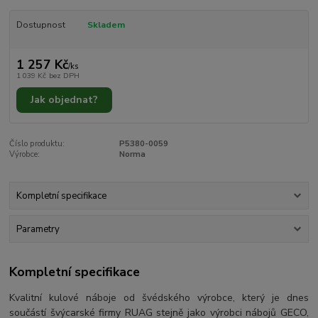
Dostupnost
Skladem
1 257 Kč
/
ks
1 039 Kč
bez DPH
Jak objednat?
Číslo produktu:
P5380-0059
Výrobce:
Norma
Kompletní specifikace
Parametry
Kompletní specifikace
Kvalitní kulové náboje od švédského výrobce, který je dnes
součástí švýcarské firmy RUAG stejně jako výrobci nábojů GECO,