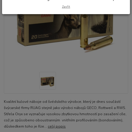
Zavřít
Kvalitní kulové náboje od švédského výrobce, který je dnes součástí
švýcarské firmy RUAG stejně jako výrobci nábojů GECO, Rottweil a RWS.
Střela Oryx se vyznačuje vysokou zbytkovou hmotností po zasažení cíle,
což je způsobeno oboustranným vnitřním profilováním (bondováním),
důskedkem toho je říze...
celý popis