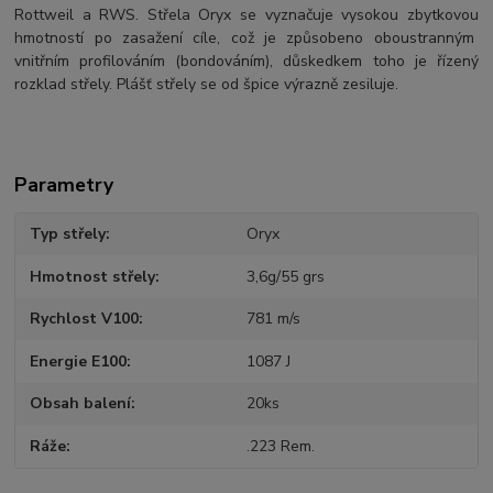
Rottweil a RWS. Střela Oryx se vyznačuje vysokou zbytkovou
hmotností po zasažení cíle, což je způsobeno oboustranným
vnitřním profilováním (bondováním), důskedkem toho je řízený
rozklad střely. Plášť střely se od špice výrazně zesiluje.
Parametry
Typ střely
Oryx
Hmotnost střely
3,6g/55 grs
Rychlost V100
781 m/s
Energie E100
1087 J
Obsah balení
20ks
Ráže
.223 Rem.