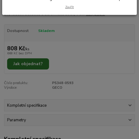
švýcarské firmy RUAG stejně jako výrobci nábojů RWS, Rottweil a Norma.
Zavřít
Poloplášťová střela Geco TM je vhodná pro většinu loveckých situací díky
své ideální balistice a deformace střely v cíli.
celý popis
Dostupnost
Skladem
808 Kč
/
ks
668 Kč
bez DPH
Jak objednat?
Číslo produktu:
P5348-0593
Výrobce:
GECO
Kompletní specifikace
Parametry
Kompletní specifikace