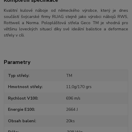
Kvalitní kulové náboje od německého výrobce, který je dnes
součástí švýcarské firmy RUAG stejně jako výrobci nábojů RWS,
Rottweil a Norma. Poloplášťová střela Geco TM je vhodná pro
většinu loveckých situací díky své ideální balistice a deformace
střely v cíli.
Parametry
Typ střely
TM
Hmotnost střely
11,0g/170 grs
Rychlost V100
696 m/s
Energie E100
2664 J
Obsah balení
20ks