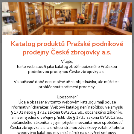
+420 225 375 800
Menu
Hledat
Katalog produktů Pražské podnikové
Úvod
Střelivo
Kulové náboje
Náboje GECO .308Win. TM
prodejny České zbrojovky a.s.
(SOFTPOINT) 11,0g
Vítejte,
Náboje GECO .308Win. TM
tento web slouží jako katalog zboží nabízeného Pražskou
podnikovou prodejnou České zbrojovky a.s..
(SOFTPOINT) 11,0g
V současné době není možné učinit objednávku, ale můžete si
prohlédnout sortiment prodejny.
Upozornění
Údaje obsažené v tomto webovém katalogu mají pouze
informativní charakter. Webový katalog není nabídkou ve smyslu
§ 1731 nebo § 1732 zákona 89/2012 Sb., občanského zákoníku,
ani se nejedná o veřejný příslib dle § 1733 zákona 89/2012 Sb.,
občanského zákoníku, a jejím přijetím nevzniká mezi společností
Česká zbrojovka a.s. a druhou stranou závazkový vztah. Z tohoto
Kvalitní kulové náboje od německého výrobce, který je dnes součástí
webového katalogu nevzniká nárok na uzavření smlouvy.