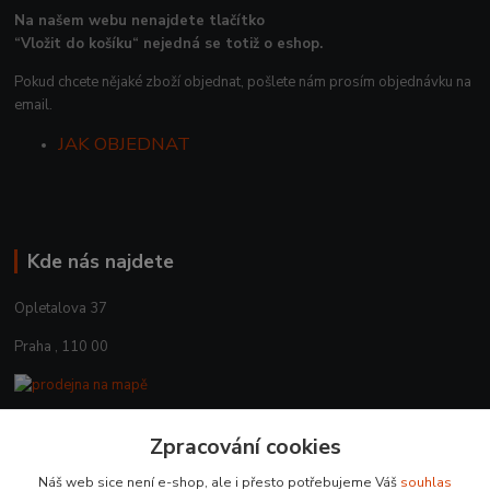
Na našem webu nenajdete tlačítko
“Vložit do košíku“ nejedná se totiž o eshop.
Pokud chcete nějaké zboží objednat, pošlete nám prosím objednávku na
email.
JAK OBJEDNAT
Kde nás najdete
Opletalova 37
Praha , 110 00
Zpracování cookies
Kontakty
Náš web sice není e-shop, ale i přesto potřebujeme Váš
souhlas