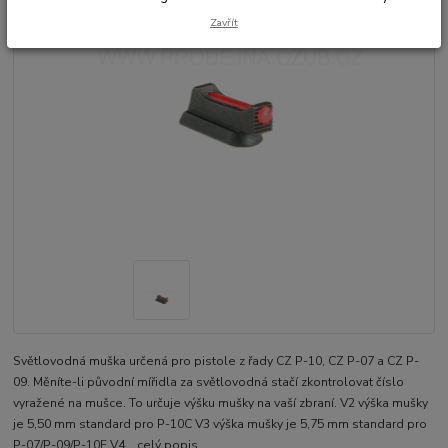
Zavřít
Světlovodná muška určená pro pistole z řady CZ P-10, CZ P-07 a CZ P-
09. Měníte-li původní mířidla za světlovodná stačí zkontrolovat číslo
vyražené na mušce. To určuje výšku mušky na vaší zbraní. V2 výška mušky
je 5,50 mm standard pro P-10C V3 výška mušky je 5,75 mm standard pro
P-07/P-09/P-10F V4...
celý popis