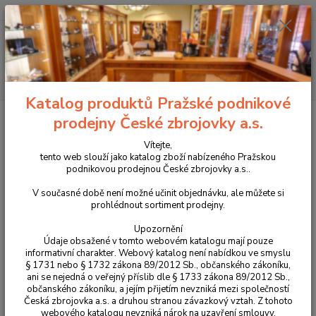
+420 225 375 800
Menu
Hledat
Katalog produktů Pražské podnikové
Úvod
Příslušenství, doplňky a náhradní díly
Pro pistole
Mířidla
prodejny České zbrojovky a.s.
Mušky
Muška světlovodná 1,5 mm pro CZ P-10 / P-07 / P-09
Vítejte,
Muška světlovodná 1,5 mm pro
tento web slouží jako katalog zboží nabízeného Pražskou
podnikovou prodejnou České zbrojovky a.s..
CZ P-10 / P-07 / P-09
V současné době není možné učinit objednávku, ale můžete si
prohlédnout sortiment prodejny.
Upozornění
Údaje obsažené v tomto webovém katalogu mají pouze
informativní charakter. Webový katalog není nabídkou ve smyslu
§ 1731 nebo § 1732 zákona 89/2012 Sb., občanského zákoníku,
ani se nejedná o veřejný příslib dle § 1733 zákona 89/2012 Sb.,
občanského zákoníku, a jejím přijetím nevzniká mezi společností
Česká zbrojovka a.s. a druhou stranou závazkový vztah. Z tohoto
webového katalogu nevzniká nárok na uzavření smlouvy.