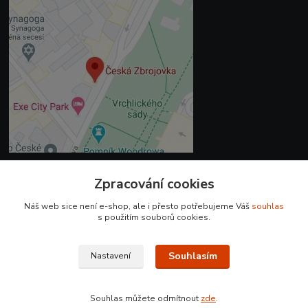
Zpracování cookies
Kontakty
Náš web sice není e-shop, ale i přesto potřebujeme Váš
souhlas
+420 225 375 800
s použitím souborů cookies.
prodejna.praha@czub.cz
Souhlasím
Nastavení
Souhlas můžete odmítnout
zde
.