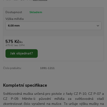
Dostupnost
Skladem
Výška mířidla
575 Kč
/
ks
475 Kč
bez DPH
Jak objednat?
Číslo produktu:
1091-1211
Kompletní specifikace
Světlovodná muška určená pro pistole z řady CZ P-10, CZ P-07 a
CZ P-09. Měníte-li původní mířidla za světlovodná stačí
zkontrolovat číslo vyražené na mušce. To určuje výšku mušky na