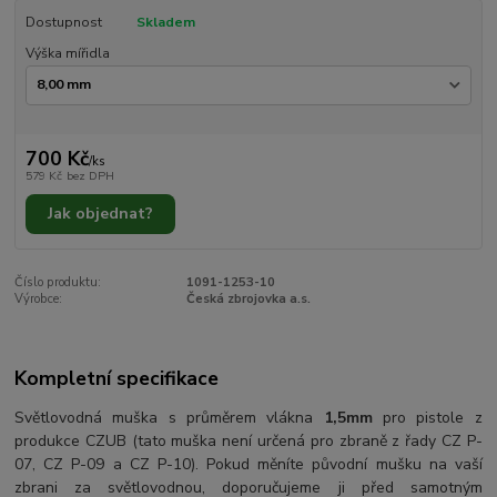
Dostupnost
Skladem
Výška mířidla
700 Kč
/
ks
579 Kč
bez DPH
Jak objednat?
Číslo produktu:
1091-1253-10
Výrobce:
Česká zbrojovka a.s.
Kompletní specifikace
Světlovodná muška s průměrem vlákna
1,5mm
pro pistole z
produkce CZUB (tato muška není určená pro zbraně z řady CZ P-
07, CZ P-09 a CZ P-10). Pokud měníte původní mušku na vaší
zbrani za světlovodnou, doporučujeme ji před samotným