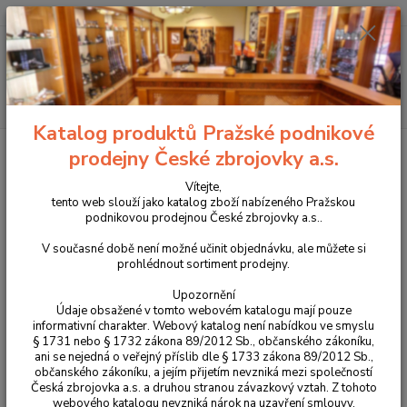
+420 225 375 800
Menu
Hledat
Katalog produktů Pražské podnikové
Úvod
Příslušenství, doplňky a náhradní díly
Pro pistole
Mířidla
prodejny České zbrojovky a.s.
Mušky
Muška světlovodná 1,5 mm
Vítejte,
Muška světlovodná 1,5 mm
tento web slouží jako katalog zboží nabízeného Pražskou
podnikovou prodejnou České zbrojovky a.s..
V současné době není možné učinit objednávku, ale můžete si
prohlédnout sortiment prodejny.
Upozornění
Údaje obsažené v tomto webovém katalogu mají pouze
informativní charakter. Webový katalog není nabídkou ve smyslu
§ 1731 nebo § 1732 zákona 89/2012 Sb., občanského zákoníku,
ani se nejedná o veřejný příslib dle § 1733 zákona 89/2012 Sb.,
občanského zákoníku, a jejím přijetím nevzniká mezi společností
Česká zbrojovka a.s. a druhou stranou závazkový vztah. Z tohoto
webového katalogu nevzniká nárok na uzavření smlouvy.