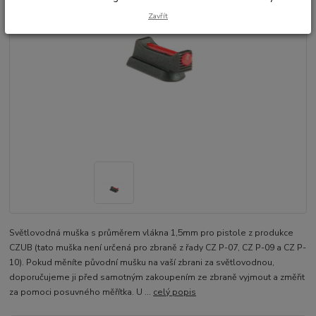
Zavřít
Světlovodná muška s průměrem vlákna 1,5mm pro pistole z produkce
CZUB (tato muška není určená pro zbraně z řady CZ P-07, CZ P-09 a CZ P-
10). Pokud měníte původní mušku na vaší zbrani za světlovodnou,
doporučujeme ji před samotným zakoupením ze zbraně vyjmout a změřit
za pomoci posuvného měřítka. U ...
celý popis