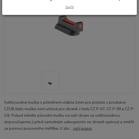
Zavřít
Světlovodná muška s průměrem vlákna 1mm pro pistole z produkce
CZUB (tato muška není určená pro zbraně z řady CZ P-07, CZ P-09 a CZ P-
10). Pokud měníte původní mušku na vaší zbrani za světlovodnou,
doporučujeme ji před samotným zakoupením ze zbraně vyjmout a změřit
za pomoci posuvného měřítka. U zbr...
celý popis