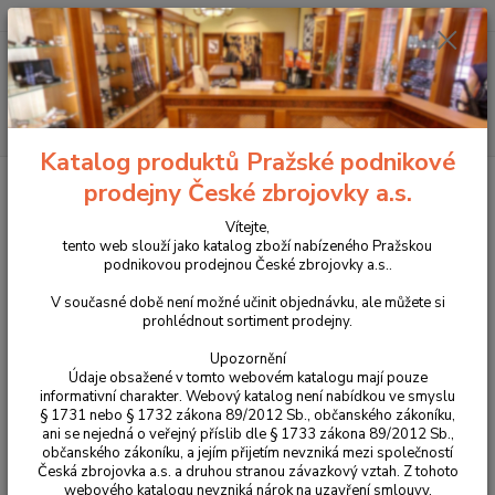
+420 225 375 800
Menu
Hledat
Katalog produktů Pražské podnikové
Úvod
Příslušenství, doplňky a náhradní díly
Pro pistole
Mířidla
prodejny České zbrojovky a.s.
Mušky
Muška světlovodná 1,0 mm
Vítejte,
Muška světlovodná 1,0 mm
tento web slouží jako katalog zboží nabízeného Pražskou
podnikovou prodejnou České zbrojovky a.s..
V současné době není možné učinit objednávku, ale můžete si
prohlédnout sortiment prodejny.
Upozornění
Údaje obsažené v tomto webovém katalogu mají pouze
informativní charakter. Webový katalog není nabídkou ve smyslu
§ 1731 nebo § 1732 zákona 89/2012 Sb., občanského zákoníku,
ani se nejedná o veřejný příslib dle § 1733 zákona 89/2012 Sb.,
občanského zákoníku, a jejím přijetím nevzniká mezi společností
Česká zbrojovka a.s. a druhou stranou závazkový vztah. Z tohoto
webového katalogu nevzniká nárok na uzavření smlouvy.