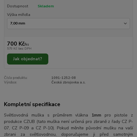
Dostupnost
Skladem
Výška mířidla
700 Kč
/
ks
579 Kč
bez DPH
Jak objednat?
Číslo produktu:
1091-1252-08
Výrobce:
Česká zbrojovka a.s.
Kompletní specifikace
Světlovodná muška s průměrem vlákna
1mm
pro pistole z
produkce CZUB (tato muška není určená pro zbraně z řady CZ P-
07, CZ P-09 a CZ P-10). Pokud měníte původní mušku na vaší
zbrani za světlovodnou, doporučujeme ji před samotným