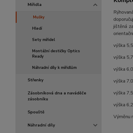
Komple
Mířidla
Rýhovaná
Mušky
doporuču
jištěná z
Hledí
orientačn
Sety mířidel
výška 5,
Montážní destičky Optics
Ready
výška 5,
Náhradní díly k mířidlům
výška 6,0
Střenky
výška 7,
výška 7,
Zásobníková dna a naváděče
zásobníku
výška 6,
Spouště
Výměnu mí
Náhradní díly