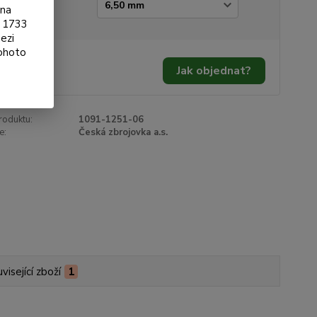
ka mířidla
ona
§ 1733
ezi
tohoto
0 Kč
/
ks
Jak objednat?
 Kč
bez DPH
roduktu:
1091-1251-06
e:
Česká zbrojovka a.s.
visející zboží
1