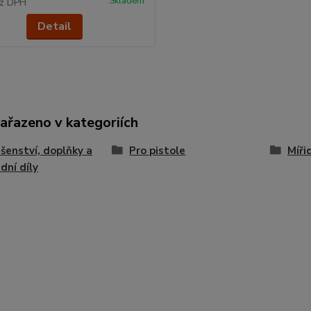
Skladem
z DPH
Detail
zařazeno v kategoriích
ušenství, doplňky a
Pro pistole
Míři
dní díly