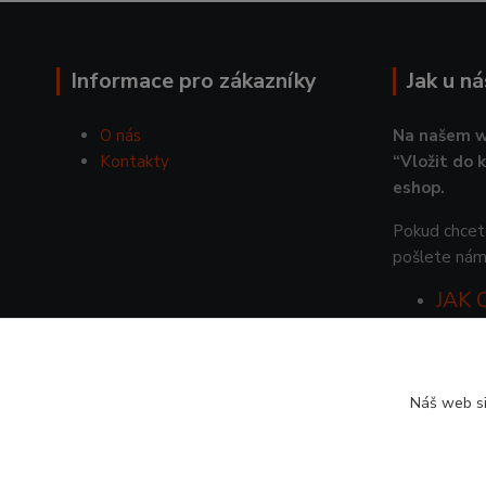
Informace pro zákazníky
Jak u n
O nás
Na našem w
Kontakty
“Vložit do 
eshop.
Pokud chcete
pošlete nám
JAK
Náš web si