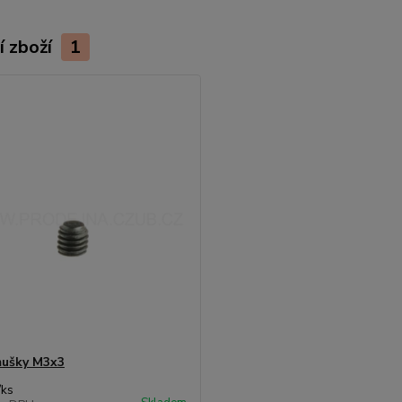
í zboží
1
mušky M3x3
/
ks