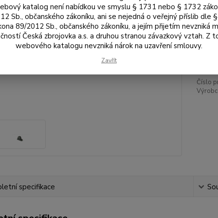
Výš
bový katalog není nabídkou ve smyslu § 1731 nebo § 1732 zák
12 Sb., občanského zákoníku, ani se nejedná o veřejný příslib dle 
kona 89/2012 Sb., občanského zákoníku, a jejím přijetím nevzniká m
čností Česká zbrojovka a.s. a druhou stranou závazkový vztah. Z 
37
webového katalogu nevzniká nárok na uzavření smlouvy.
306
Zavřít
Číslo p
Výrobc
etní specifikace
Sou