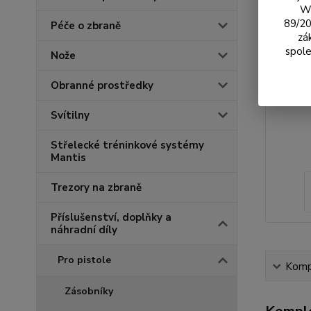
We
89/20
Péče o zbraně
zá
spole
Nože
Obranné prostředky
Svítilny
Střelecké tréninkové systémy
Mantis
Trezory na zbraně
Příslušenství, doplňky a
náhradní díly
Pro pistole
Kompl
Zásobníky