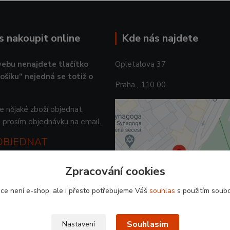
ás nakoupit online
Kde nás najdete
ebu nenajdete tlačítko
Opletalova 37
košíku“ nejedná se totiž o
Praha , 110 00
 nějaké zboží objednat,
 prosím objednávku na email.
 OBJEDNAT
Zpracování cookies
ce není e-shop, ale i přesto potřebujeme Váš
souhlas
s použitím soubo
Souhlasím
Nastavení