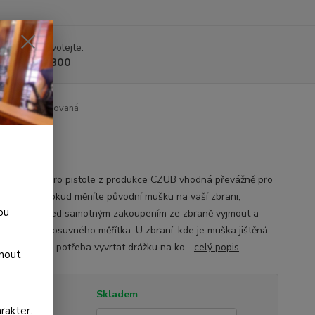
 si rady? Zavolejte.
 225 375 800
Muška rýhovaná
ná muška pro pistole z produkce CZUB vhodná převážně pro
u střelbu. Pokud měníte původní mušku na vaší zbrani,
ou
čujeme ji před samotným zakoupením ze zbraně vyjmout a
 za pomoci posuvného měřítka. U zbraní, kde je muška jištěná
ci kolíku je potřeba vyvrtat drážku na ko...
celý popis
dnout
tupnost
Skladem
rakter.