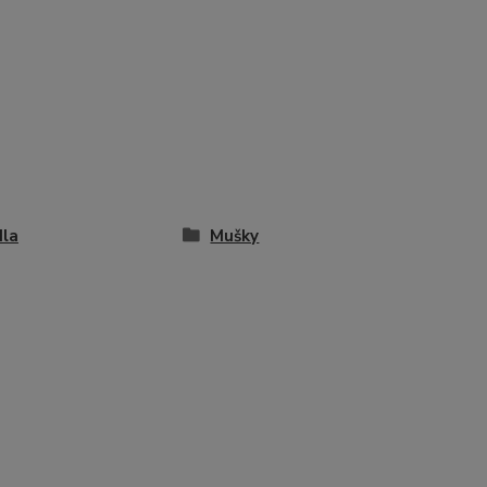
dla
Mušky