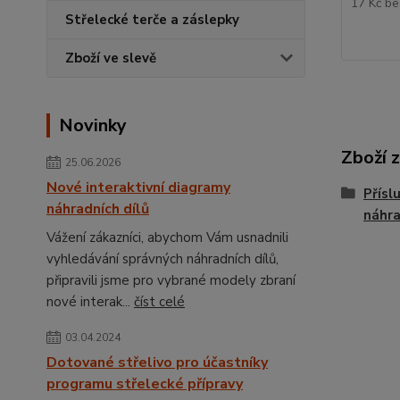
17 Kč
be
Střelecké terče a záslepky
Zboží ve slevě
Novinky
Zboží 
25.06.2026
Nové interaktivní diagramy
Přísl
náhradních dílů
náhra
Vážení zákazníci, abychom Vám usnadnili
vyhledávání správných náhradních dílů,
připravili jsme pro vybrané modely zbraní
nové interak...
číst celé
03.04.2024
Dotované střelivo pro účastníky
programu střelecké přípravy