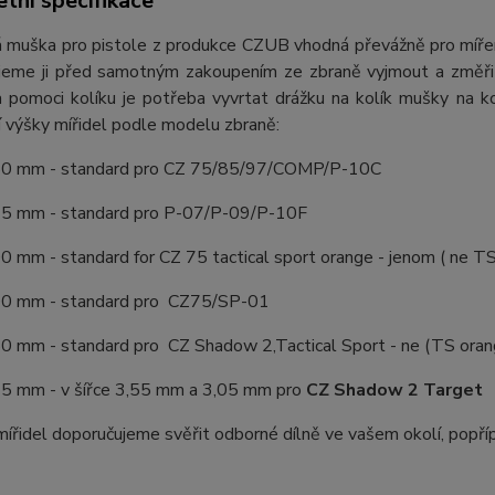
tní specifikace
 muška pro pistole z produkce CZUB vhodná převážně pro mířen
jeme ji před samotným zakoupením ze zbraně vyjmout a změřit
a pomoci kolíku je potřeba vyvrtat drážku na kolík mušky na k
í výšky mířidel podle modelu zbraně:
50 mm - standard pro CZ 75/85/97/COMP/P-10C
75 mm - standard pro P-07/P-09/P-10F
0 mm - standard for CZ 75 tactical sport orange - jenom ( ne TS
00 mm - standard pro CZ75/SP-01
50 mm - standard pro CZ Shadow 2,Tactical Sport - ne (TS oran
25 mm - v šířce 3,55 mm a 3,05 mm pro
CZ Shadow 2 Target
řidel doporučujeme svěřit odborné dílně ve vašem okolí, popříp