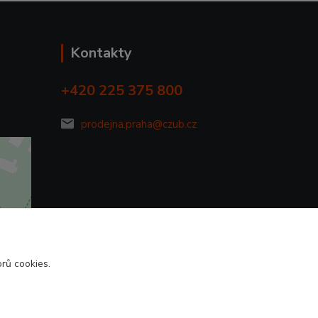
Kontakty
+420 225 375 800
prodejna.praha@czub.cz
rů cookies.