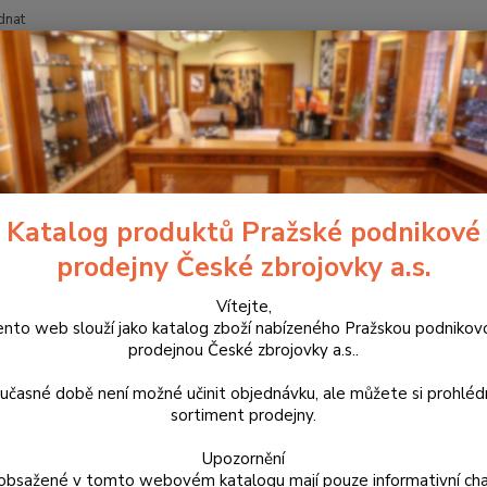
dnat
Nevíte
Hledat
+420
říslušenství, doplňky a náhradní díly
Pro pistole
Mířidla
Mušky
a rýhovaná
Katalog produktů Pražské podnikové
prodejny České zbrojovky a.s.
Rýhova
mířeno
Vítejte,
ento web slouží jako katalog zboží nabízeného Pražskou podnikov
doporu
prodejnou České zbrojovky a.s..
změřit
za pomo
učasné době není možné učinit objednávku, ale můžete si prohlé
sortiment prodejny.
Dos
Upozornění
obsažené v tomto webovém katalogu mají pouze informativní cha