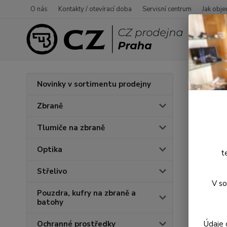
O nás
Kontakty / otevírací doba
Servisní centrum
Jak obje
Úvod
P
Novinky v sortimentu prodejny
Mušk
Zbraně
Tlumiče na zbraně
Optika
t
Střelivo
V so
Pouzdra, kufry na zbraně a
batohy
Údaje 
Ochranné prostředky