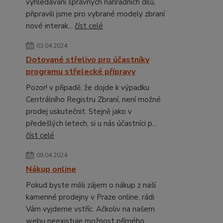
vyhledávání správných náhradních dílů,
připravili jsme pro vybrané modely zbraní
nové interak...
číst celé
03.04.2024
Dotované střelivo pro účastníky
programu střelecké přípravy
Pozor! v připadě, že dojde k výpadku
Centrálního Registru Zbraní, není možné
prodej uskutečnit. Stejně jako v
předešlých letech, si u nás účastníci p...
číst celé
09.04.2024
Nákup online
Pokud byste měli zájem o nákup z naší
kamenné prodejny v Praze online, rádi
Vám vyjdeme vstříc. Ačkoliv na našem
webu neexistuje možnost přímého