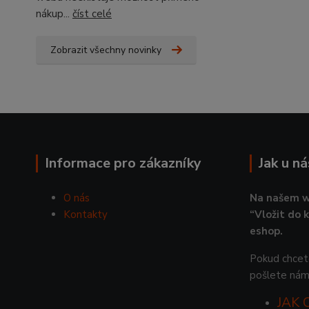
nákup...
číst celé
Zobrazit všechny novinky
Informace pro zákazníky
Jak u n
O nás
Na našem w
Kontakty
“Vložit do 
eshop.
Pokud chcete
pošlete nám
JAK