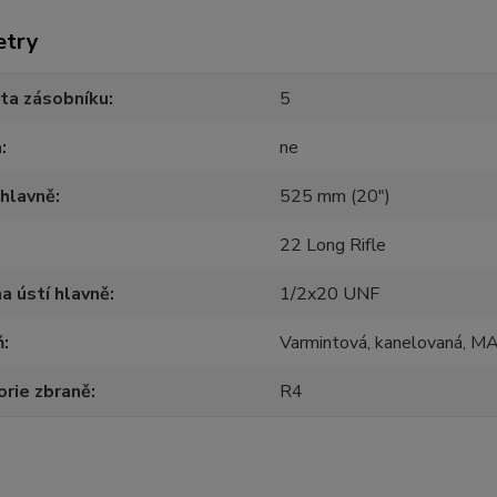
etry
ta zásobníku
5
a
ne
hlavně
525 mm (20")
22 Long Rifle
na ústí hlavně
1/2x20 UNF
ň
Varmintová, kanelovaná, 
rie zbraně
R4