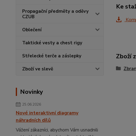
Ke sta
Propagační předměty a oděvy
CZUB
Kompa
Oblečení
Taktické vesty a chest rigy
Zboží 
Střelecké terče a záslepky
Zbra
Zboží ve slevě
Novinky
25.06.2026
Nové interaktivní diagramy
náhradních dílů
Vážení zákazníci, abychom Vám usnadnili