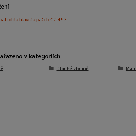
žení
tibilita hlavní a pažeb CZ 457
zařazeno v kategoriích
ně
Dlouhé zbraně
Malo