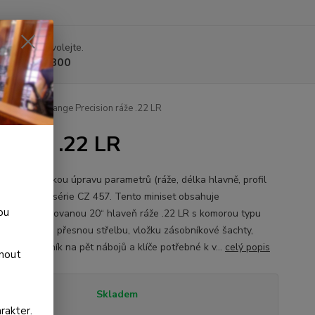
 si rady? Zavolejte.
 225 375 800
Z 457 Long Range Precision ráže .22 LR
 ráže .22 LR
ro uživatelskou úpravu parametrů (ráže, délka hlavně, profil
) malorážek série CZ 457. Tento miniset obsahuje
ou
těnnou kanelovanou 20“ hlaveň ráže .22 LR s komorou typu
pro vysoce přesnou střelbu, vložku zásobníkové šachty,
rový zásobník na pět nábojů a klíče potřebné k v...
celý popis
dnout
tupnost
Skladem
rakter.