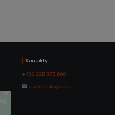
Kontakty
+420 225 375 800
prodejna.praha@czub.cz