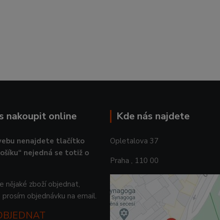
ás nakoupit online
Kde nás najdete
ebu nenajdete tlačítko
Opletalova 37
košíku“ nejedná se totiž o
Praha , 110 00
 nějaké zboží objednat,
 prosím objednávku na email.
 OBJEDNAT