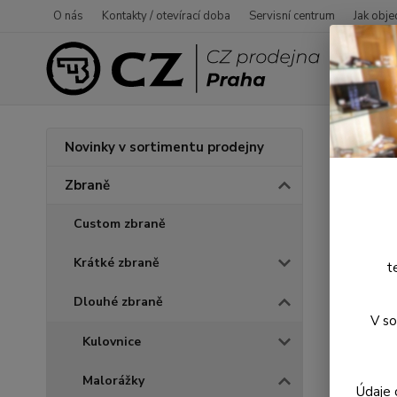
O nás
Kontakty / otevírací doba
Servisní centrum
Jak obje
Úvod
Novinky v sortimentu prodejny
Mini
Zbraně
Custom zbraně
Krátké zbraně
t
Dlouhé zbraně
V so
Kulovnice
Malorážky
Údaje 