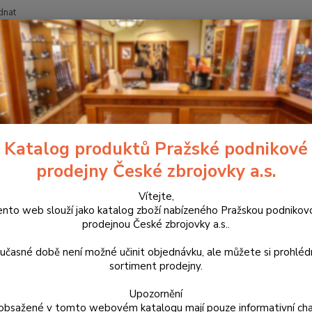
dnat
Nevíte
Hledat
+420
Zbraně
Dlouhé zbraně
Malorážky
CZ 457 Miniset
Miniset C
set CZ 457 Long Range Precision
Katalog produktů Pražské podnikové
prodejny České zbrojovky a.s.
Sada p
hlavně
Vítejte,
ento web slouží jako katalog zboží nabízeného Pražskou podnikov
silnos
prodejnou České zbrojovky a.s..
MATCH 
polyme
učasné době není možné učinit objednávku, ale můžete si prohlé
sortiment prodejny.
Dos
Upozornění
obsažené v tomto webovém katalogu mají pouze informativní cha