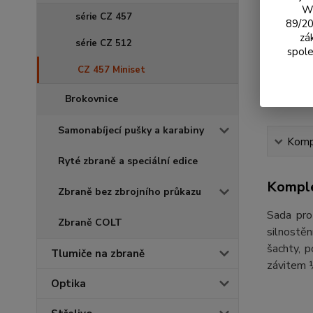
We
série CZ 457
89/20
zá
série CZ 512
spole
CZ 457 Miniset
Brokovnice
Samonabíjecí pušky a karabiny
Kompl
Ryté zbraně a speciální edice
Komple
Zbraně bez zbrojního průkazu
Sada pro
Zbraně COLT
silnostě
šachty, 
Tlumiče na zbraně
závitem 
Optika