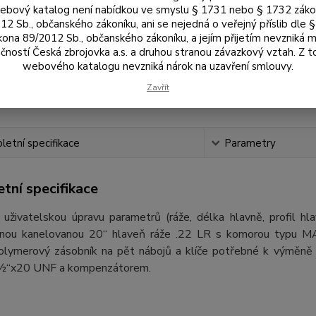
bový katalog není nabídkou ve smyslu § 1731 nebo § 1732 zák
12 Sb., občanského zákoníku, ani se nejedná o veřejný příslib dle 
6 
kona 89/2012 Sb., občanského zákoníku, a jejím přijetím nevzniká m
5 4
čností Česká zbrojovka a.s. a druhou stranou závazkový vztah. Z 
webového katalogu nevzniká nárok na uzavření smlouvy.
Číslo p
Zavřít
Výrobc
etní specifikace
Parametry
tní specifikace
 uživatelskou úpravu parametrů (ráže, délka hlavně, profil h
nnou kanelovanou 20“ hlaveň ráže .22 LR s komorou typu M
polymerový zásobník na pět nábojů a klíče potřebné k výměně 
½“x20 UNF a kompenzátorem.