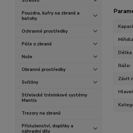
Střelivo
Param
Pouzdra, kufry na zbraně a
batohy
Kapaci
Ochranné prostředky
Mířidl
Péče o zbraně
Délka 
Nože
Ráže
Obranné prostředky
Závit 
Svítilny
Hlave
Střelecké tréninkové systémy
Mantis
Katego
Trezory na zbraně
Příslušenství, doplňky a
náhradní díly