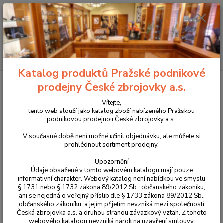
+420 225 375 800
Menu
Hledat
Katalog produktů Pražské podnikové
Úvod
Pouzdra, kufry na zbraně a batohy
Kufry na zbraně
Kufr na
prodejny České zbrojovky a.s.
zbraň NANUK 904 limetkový
Vítejte,
Kufr na zbraň NANUK 904
tento web slouží jako katalog zboží nabízeného Pražskou
podnikovou prodejnou České zbrojovky a.s..
limetkový
V současné době není možné učinit objednávku, ale můžete si
prohlédnout sortiment prodejny.
Upozornění
Údaje obsažené v tomto webovém katalogu mají pouze
informativní charakter. Webový katalog není nabídkou ve smyslu
§ 1731 nebo § 1732 zákona 89/2012 Sb., občanského zákoníku,
ani se nejedná o veřejný příslib dle § 1733 zákona 89/2012 Sb.,
občanského zákoníku, a jejím přijetím nevzniká mezi společností
Česká zbrojovka a.s. a druhou stranou závazkový vztah. Z tohoto
webového katalogu nevzniká nárok na uzavření smlouvy.