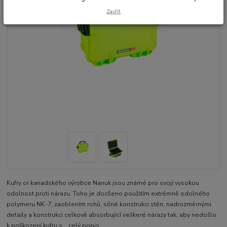
Zavřít
Kufry or kanadského výrobce Nanuk jsou známé pro svojí vysokou
odolnost proti nárazu. Toho je docíleno použitím extrémně odolného
polymeru NK-7, zaoblením rohů, silné konstrukci stěn, nadrozměrnými
detaily a konstrukci celkově absorbující veškeré nárazy tak, aby nedošlo
k poškození kufru s...
celý popis