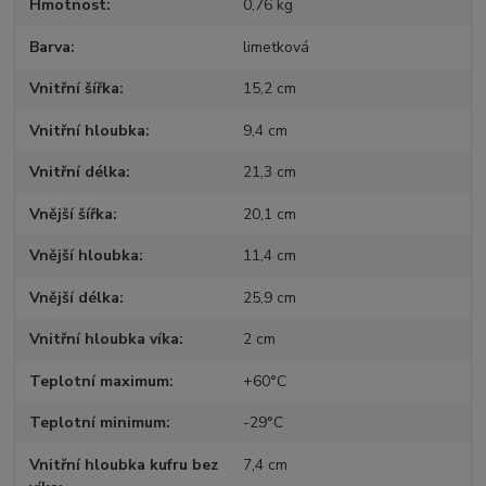
Hmotnost
0,76 kg
Barva
limetková
Vnitřní šířka
15,2 cm
Vnitřní hloubka
9,4 cm
Vnitřní délka
21,3 cm
Vnější šířka
20,1 cm
Vnější hloubka
11,4 cm
Vnější délka
25,9 cm
Vnitřní hloubka víka
2 cm
Teplotní maximum
+60°C
Teplotní minimum
-29°C
Vnitřní hloubka kufru bez
7,4 cm