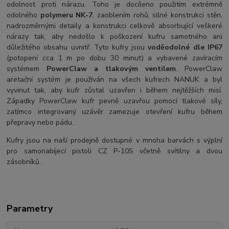
odolnost proti nárazu. Toho je docíleno použitím extrémně
odolného
polymeru NK-7
, zaoblením rohů, silné konstrukci stěn,
nadrozměrnými detaily a konstrukci celkově absorbující veškeré
nárazy tak, aby nedošlo k poškození kufru samotného ani
důležitého obsahu uvnitř. Tyto kufry jsou
voděodolné dle IP67
(potopení cca 1 m po dobu 30 minut) a vybavené zavíracím
systémem
PowerClaw a tlakovým ventilem
. PowerClaw
aretační systém je používán na všech kufrech NANUK a byl
vyvinut tak, aby kufr zůstal uzavřen i během nejtěžších misí.
Západky PowerClaw kufr pevně uzavřou pomocí tlakové síly,
zatímco integrovaný uzávěr zamezuje otevření kufru během
přepravy nebo pádu.
Kufry jsou na naší prodejně dostupné v mnoha barvách s výplní
pro samonabíjecí pistoli CZ P-10S včetně svítilny a dvou
zásobníků.
Parametry