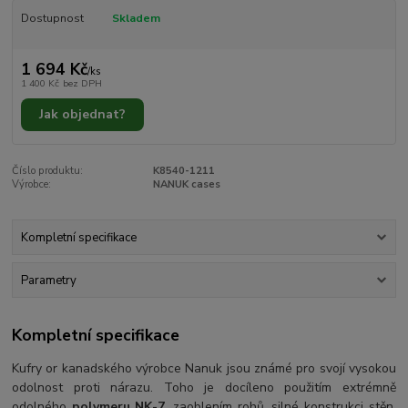
Dostupnost
Skladem
1 694 Kč
/
ks
1 400 Kč
bez DPH
Jak objednat?
Číslo produktu:
K8540-1211
Výrobce:
NANUK cases
Kompletní specifikace
Parametry
Kompletní specifikace
Kufry or kanadského výrobce Nanuk jsou známé pro svojí vysokou
odolnost proti nárazu. Toho je docíleno použitím extrémně
odolného
polymeru NK-7
, zaoblením rohů, silné konstrukci stěn,