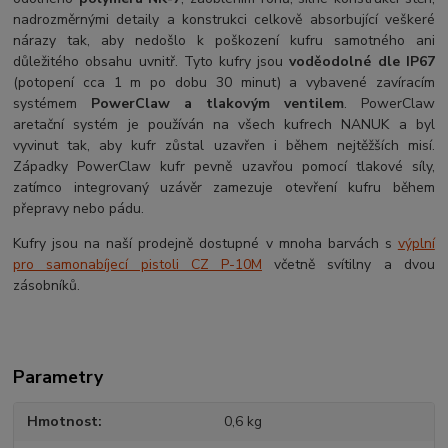
nadrozměrnými detaily a konstrukci celkově absorbující veškeré
nárazy tak, aby nedošlo k poškození kufru samotného ani
důležitého obsahu uvnitř. Tyto kufry jsou
voděodolné dle IP67
(potopení cca 1 m po dobu 30 minut) a vybavené zavíracím
systémem
PowerClaw a tlakovým ventilem
. PowerClaw
aretační systém je používán na všech kufrech NANUK a byl
vyvinut tak, aby kufr zůstal uzavřen i během nejtěžších misí.
Západky PowerClaw kufr pevně uzavřou pomocí tlakové síly,
zatímco integrovaný uzávěr zamezuje otevření kufru během
přepravy nebo pádu.
Kufry jsou na naší prodejně dostupné v mnoha barvách s
výplní
pro samonabíjecí pistoli CZ P-10M
včetně svítilny a dvou
zásobníků.
Parametry
Hmotnost
0,6 kg