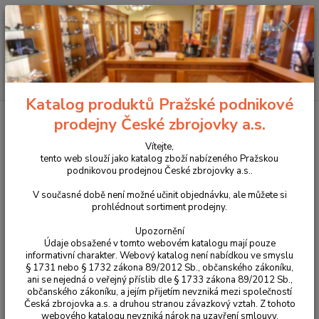
+420 225 375 800
Menu
Hledat
Katalog produktů Pražské podnikové
Úvod
Pouzdra, kufry na zbraně a batohy
Kufry na zbraně
Kufr na
prodejny České zbrojovky a.s.
zbraň NANUK 903 zelený
Vítejte,
Kufr na zbraň NANUK 903 zelený
tento web slouží jako katalog zboží nabízeného Pražskou
podnikovou prodejnou České zbrojovky a.s..
V současné době není možné učinit objednávku, ale můžete si
prohlédnout sortiment prodejny.
Upozornění
Údaje obsažené v tomto webovém katalogu mají pouze
informativní charakter. Webový katalog není nabídkou ve smyslu
§ 1731 nebo § 1732 zákona 89/2012 Sb., občanského zákoníku,
ani se nejedná o veřejný příslib dle § 1733 zákona 89/2012 Sb.,
občanského zákoníku, a jejím přijetím nevzniká mezi společností
Česká zbrojovka a.s. a druhou stranou závazkový vztah. Z tohoto
webového katalogu nevzniká nárok na uzavření smlouvy.