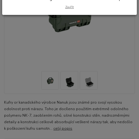
Zavřít
Kufry or kanadského výrobce Nanuk jsou známé pro svojí vysokou
odolnost proti nárazu. Toho je docíleno použitím extrémně odolného
polymeru NK-7, zaoblením rohů, silné konstrukci stěn, nadrozměrnými
detaily a konstrukci celkově absorbující veškeré nárazy tak, aby nedošlo
k poškození kufru samotn...
celý popis