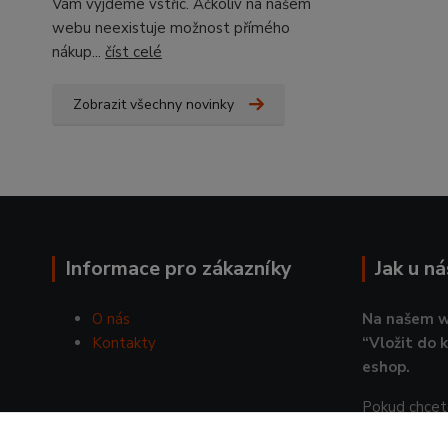
Vám vyjdeme vstříc. Ačkoliv na našem
webu neexistuje možnost přímého
nákup...
číst celé
Zobrazit všechny novinky
Informace pro zákazníky
Jak u n
O nás
Na našem w
Kontakty
“Vložit do 
eshop.
Pokud chcete
pošlete nám