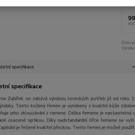
99
818
Číslo p
Výrobc
etní specifikace
tní specifikace
rma Zubířek se zabývá výrobou loveckých potřeb již od roku 
výrobky. Tento kožený řemen je vyrobený z kvalitní kůže zdobe
ňuje jeho zklouzávání z ramene. Délka řemene je nastavitelná 
raně osazené optikou. Díky nadstandardní šířce řemene se vyš
apínání je řešené kvalitní přezkou. Tento řemen je možné použít