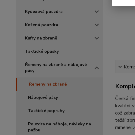
Kydexová pouzdra
Kožená pouzdra
Kufry na zbraně
Taktické opasky
Řemeny na zbraně a nábojové
Kompl
pásy
Řemeny na zbraně
Komple
Nábojové pásy
Česká fi
kvalitní 
Taktické popruhy
což zabra
težší zb
Pouzdra na náboje, návleky na
ramene. Z
pažbu