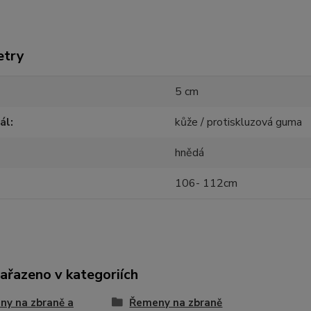
etry
5 cm
ál
kůže / protiskluzová guma
hnědá
106- 112cm
zařazeno v kategoriích
y na zbraně a
Řemeny na zbraně