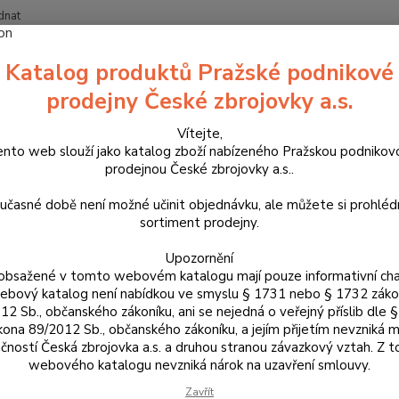
dnat
Nevíte
Katalog produktů Pražské podnikové
Hledat
+420
prodejny České zbrojovky a.s.
Vítejte,
ouzdra, kufry na zbraně a batohy
Řemeny na zbraně a nábojové pásy
ento web slouží jako katalog zboží nabízeného Pražskou podnikov
nce, šíroký 5 cm
prodejnou České zbrojovky a.s..
ný řemen na zbraň RZ 19/C s mo
učasné době není možné učinit objednávku, ale můžete si prohlé
sortiment prodejny.
Česká 
Upozornění
1992 a
obsažené v tomto webovém katalogu mají pouze informativní cha
výrobk
bový katalog není nabídkou ve smyslu § 1731 nebo § 1732 zák
přírod
12 Sb., občanského zákoníku, ani se nejedná o veřejný příslib dle 
kona 89/2012 Sb., občanského zákoníku, a jejím přijetím nevzniká m
jeho z
čností Česká zbrojovka a.s. a druhou stranou závazkový vztah. Z 
webového katalogu nevzniká nárok na uzavření smlouvy.
Dos
Zavřít