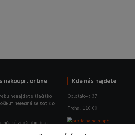
ás nakoupit online
Kde nás najdete
ebu nenajdete tlačítko
Opletalova 37
košíku“ nejedná se totiž o
Praha , 110 00
 nějaké zboží objednat,
 prosím objednávku na email.