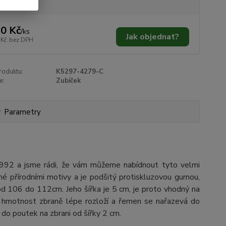
0 Kč
/
ks
Jak objednat?
 Kč
bez DPH
roduktu:
K5297-4279-C
e:
Zubíček
Parametry
1992 a jsme rádi, že vám můžeme nabídnout tyto velmi
né přírodními motivy a je podšitý protiskluzovou gumou,
od 106 do 112cm. Jeho šířka je 5 cm, je proto vhodný na
í hmotnost zbraně lépe rozloží a řemen se nařazevá do
 do poutek na zbrani od šířky 2 cm.